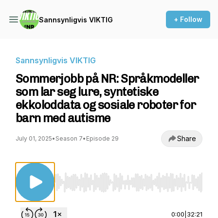
+ Follow
Sannsynligvis VIKTIG
Sannsynligvis VIKTIG
Sommerjobb på NR: Språkmodeller
som lar seg lure, syntetiske
ekkoloddata og sosiale roboter for
barn med autisme
Share
July 01, 2025
•
Season 7
•
Episode 29
Use Left/Right to seek, Home/End to jump to st
0:00
|
32:21