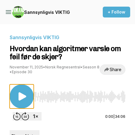
+ Follow
Sannsynligvis VIKTIG
Sannsynligvis VIKTIG
Hvordan kan algoritmer varsle om
feil før de skjer?
November 11, 2025
•
Norsk Regnesentral
•
Season 8
Share
•
Episode 30
Use Left/Right to seek, Home/End to jump to st
0:00
|
34:06