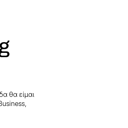
g
e
δα θα είμαι
usiness,