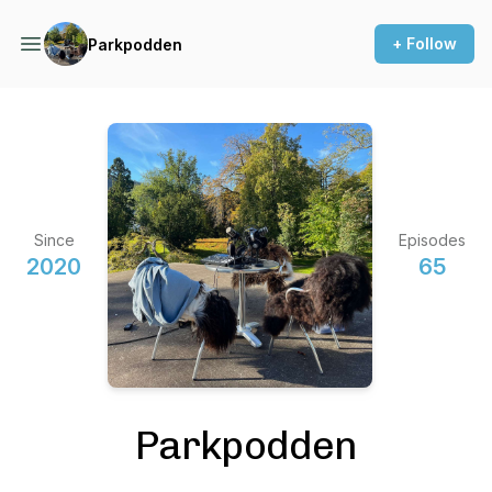
+ Follow
Parkpodden
Since
Episodes
2020
65
Parkpodden