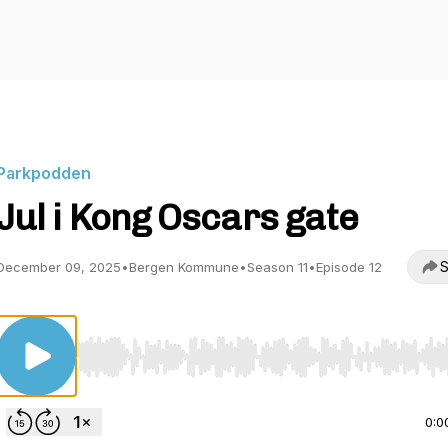
Parkpodden
Jul i Kong Oscars gate
S
December 09, 2025
•
Bergen Kommune
•
Season 11
•
Episode 12
Use Left/Right to seek, Home/End to jump to start o
0:0