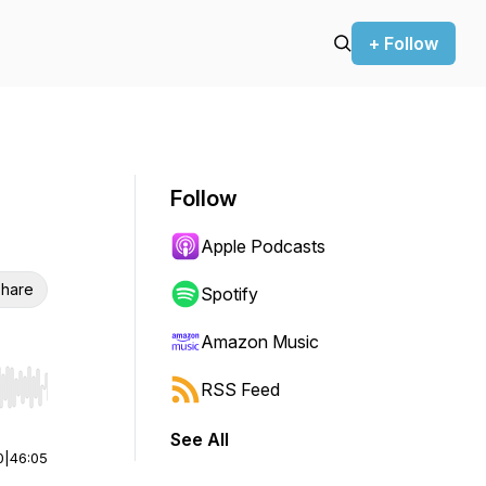
+ Follow
Follow
Apple Podcasts
hare
Spotify
Amazon Music
RSS Feed
r end. Hold shift to jump forward or backward.
See All
0
|
46:05