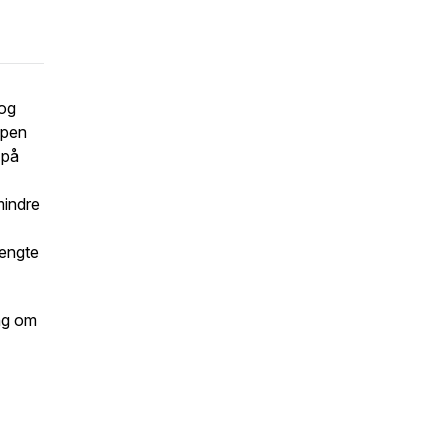
 og
ypen
 på
mindre
rengte
ing om