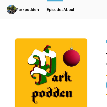
Parkpodden
Episodes
About