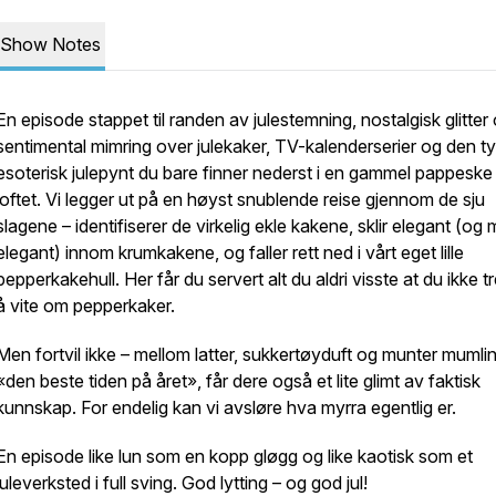
Show Notes
En episode stappet til randen av julestemning, nostalgisk glitter
sentimental mimring over julekaker, TV-kalenderserier og den t
esoterisk julepynt du bare finner nederst i en gammel pappeske
loftet. Vi legger ut på en høyst snublende reise gjennom de sju
slagene – identifiserer de virkelig ekle kakene, sklir elegant (og 
elegant) innom krumkakene, og faller rett ned i vårt eget lille
pepperkakehull. Her får du servert alt du
aldri
visste at du ikke t
å vite om pepperkaker.
Men fortvil ikke – mellom latter, sukkertøyduft og munter muml
«den beste tiden på året», får dere også et lite glimt av faktisk
kunnskap. For endelig kan vi avsløre hva myrra egentlig er.
En episode like lun som en kopp gløgg og like kaotisk som et
juleverksted i full sving. God lytting – og god jul!