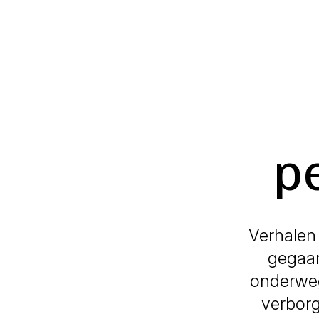
p
Verhalen
gegaan
onderweg
verborg