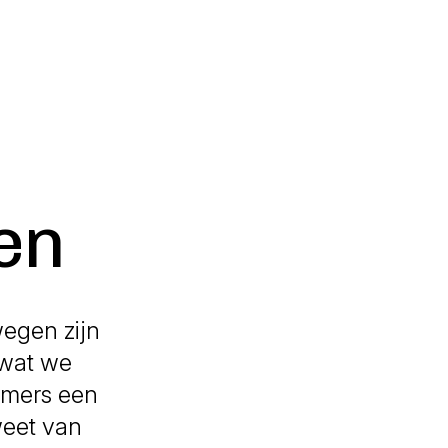
en
egen zijn
 wat we
mmers een
weet van