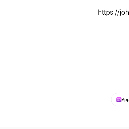
https://j
App