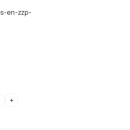
es-en-zzp-
Follow on other platforms