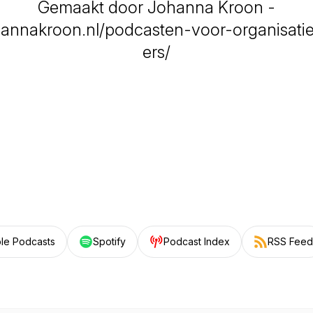
Gemaakt door Johanna Kroon -
ohannakroon.nl/podcasten-voor-organisati
ers/
le Podcasts
Spotify
Podcast Index
RSS Feed