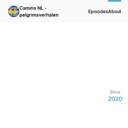
Camino NL -
Episodes
About
pelgrimsverhalen
Since
2020