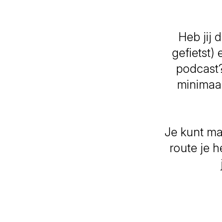
Heb jij 
gefietst)
podcast?
minimaal
Je kunt ma
route je h