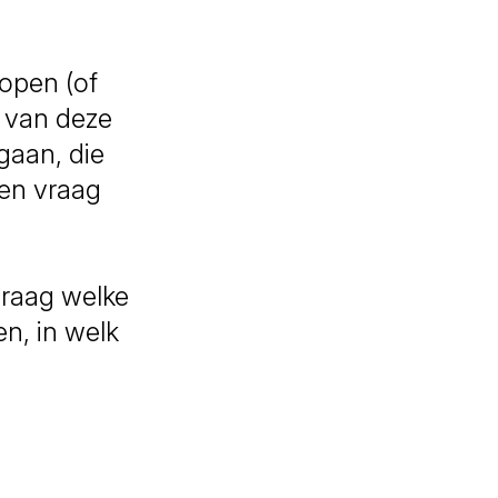
lopen (of
s van deze
gaan, die
een vraag
graag welke
en, in welk
.