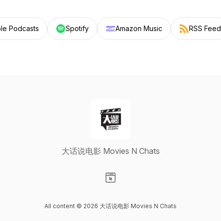
le Podcasts
Spotify
Amazon Music
RSS Feed
大话说电影 Movies N Chats
Visit our Website page
All content © 2026 大话说电影 Movies N Chats