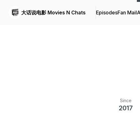
大话说电影 Movies N Chats
Episodes
Fan Mail
A
Since
2017