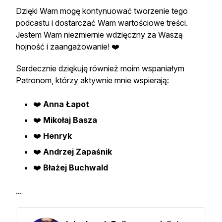
Dzięki Wam mogę kontynuować tworzenie tego
podcastu i dostarczać Wam wartościowe treści.
Jestem Wam niezmiernie wdzięczny za Waszą
hojność i zaangażowanie! ❤️
Serdecznie dziękuję również moim wspaniałym
Patronom, którzy aktywnie mnie wspierają:
❤️
Anna Łapot
❤️
Mikołaj Basza
❤️
Henryk
❤️
Andrzej Zapaśnik
❤️
Błażej Buchwald
...