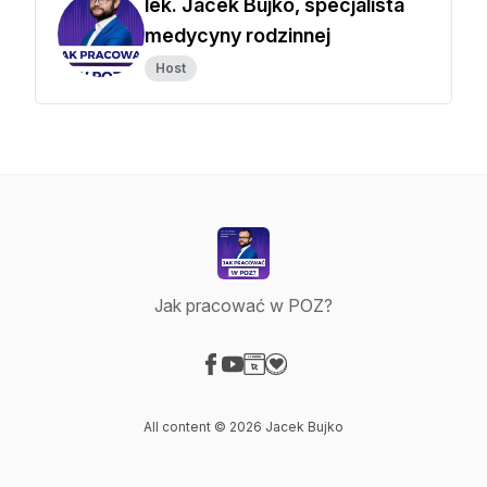
lek. Jacek Bujko, specjalista
medycyny rodzinnej
Host
Jak pracować w POZ?
Visit our Facebook page
Visit our YouTube page
Visit our Website page
Visit our Donation page
All content © 2026 Jacek Bujko