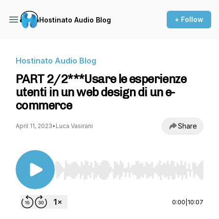
+ Follow
Hostinato Audio Blog
Hostinato Audio Blog
PART 2/2***Usare le esperienze
utenti in un web design di un e-
commerce
Share
April 11, 2023
•
Luca Vasirani
Use Left/Right to seek, Home/End to jump to st
0:00
|
10:07