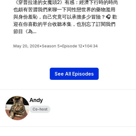
《穿普拉達的女魔頭2》有感：經濟下行時的時尚
也頗有苦澀我們來聊一下同性戀世界的藥物濫用
與身份羞恥，自己究竟可以承擔多少冒險？🎧 歡
迎在你喜歡的平台收聽本集，也別忘了訂閱我們
節目《為...
May 20, 2026
•
Season 5
•
Episode 12
•
1:04:34
See All Episodes
Andy
Co-host