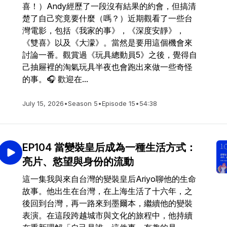
喜！）Andy經歷了一段沒有結果的約會，但搞清
楚了自己究竟要什麼（嗎？）近期觀看了一些台
灣電影，包括《我家的事》，《深度安靜》，
《雙喜》以及《大濛》。當然是要用這個機會來
討論一番。觀賞過《玩具總動員5》之後，覺得自
己抽屜裡的淘氣玩具半夜也會跑出來做一些奇怪
的事。🎧 歡迎在...
July 15, 2026
•
Season 5
•
Episode 15
•
54:38
EP104 當變裝皇后成為一種生活方式：
亮片、慾望與身份的流動
這一集我與來自台灣的變裝皇后Ariyo聊他的生命
故事。他出生在台灣，在上海生活了十六年，之
後回到台灣，再一路來到墨爾本，繼續他的變裝
表演。在這段跨越城市與文化的旅程中，他持續