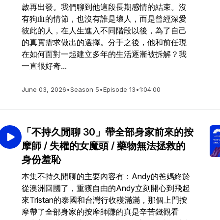
啟再出發。我們聊到他這段長期感情的結束。沒
有狗血的情節，也沒有誰是壞人，而是曾經深愛
彼此的人，在人生進入不同階段以後，為了自己
的真實需求做出的選擇。分手之後，他和前任現
在如何面對一起建立多年的生活逐漸被拆解？我
一直很好奇...
June 03, 2026
•
Season 5
•
Episode 13
•
1:04:00
「不持久閒聊 30」帶全部身家前來的按
摩師 / 失權的女魔頭 / 藥物無法拯救的
身份羞恥
本集不持久閒聊的主要內容有：Andy的爸媽終於
從澳洲回國了，重獲自由的Andy立刻開心到飛起
來Tristan的泰國和台灣行收穫滿滿，那個上門按
摩帶了全部身家的按摩師賺的真是辛苦錢觀看