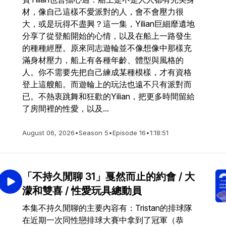
材，像自己這樣不愛派對的人，會不會壓力很
大，或是玩得不盡興？這一集，Yilian巨細靡遺地
分享了從登船開始的心情，以及在船上一路發生
的種種經歷。原來同志遊輪並不像想像中那樣充
滿身材壓力，船上有各種年齡、體型與風格的
人。你不需要先把自己練成某種模樣，才有資格
登上這艘船。而遊輪上的玩法也遠不只有派對而
已。不熱衷跳舞和狂歡的Yilian，把更多時間留給
了房間裡的性愛，以及...
August 06, 2026
•
Season 5
•
Episode 16
•
1:18:51
「不持久閒聊 31」戛然而止的約會 / 大
濛和雙喜 / 性愛玩具總動員
本集不持久閒聊的主要內容有：Tristan的排球隊
在近期一次同性戀排球大賽中拿到了冠軍（恭