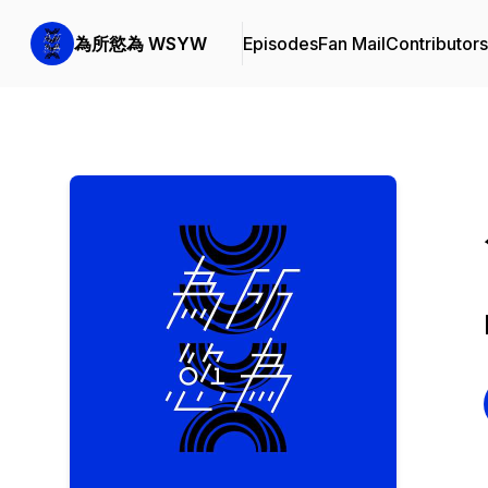
為所慾為 WSYW
Episodes
Fan Mail
Contributors