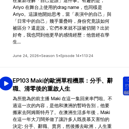
在重新理解「自己是誰」這件事。有趣的是，
Ariyo 在舞台上使用的drag name，也同樣是
Ariyo。這讓他開始思考，當「表演中的自己」與
「日常中的自己」幾乎重疊時，身份究竟該如何
被區分？還是說，它們本來就不該被切開？出於
好奇，我也問到他更早的感情經歷：他曾經在學
生...
June 24, 2026
•
Season 5
•
Episode 14
•
1:13:24
EP103 Maki的歐洲單程機票：分手、辭
職、清零後的重啟人生
為所慾為的前主播 Maki 在這一集回來串門啦。不
過這一次的內容，是他和澳洲的暫時告別，他要
搬家去阿姆斯特丹了。在澳洲生活多年後，Maki
在這一年大刀闊斧做了讓許多人既羨慕又害怕的
決定: 分手、辭職、賣房，然後搬去歐洲，人生重