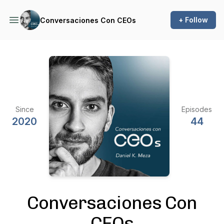
+ Follow
Conversaciones Con CEOs
Since
Episodes
2020
44
Conversaciones Con
CEOs