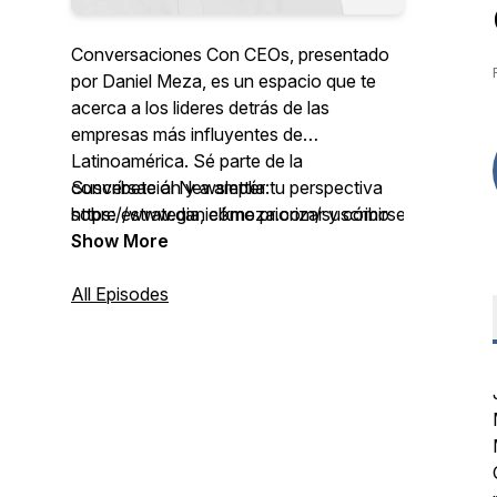
Conversaciones Con CEOs, presentado
por Daniel Meza, es un espacio que te
acerca a los lideres detrás de las
empresas más influyentes de
Latinoamérica. Sé parte de la
conversación y a amplía tu perspectiva
Suscríbete al Newsletter:
sobre estrategia, cómo priorizar y cómo
https://www.danielkmeza.com/suscribirse
tomar decisiones difíciles.
Show More
All Episodes