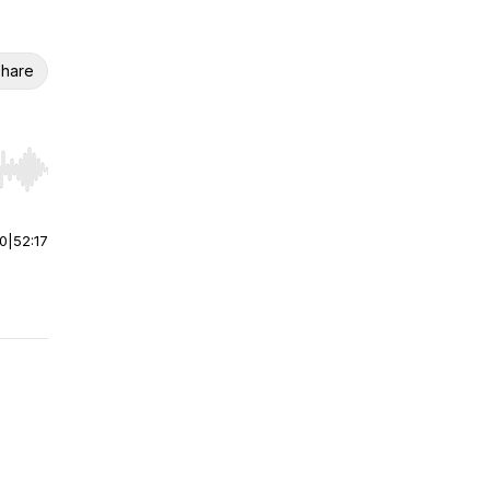
hare
r end. Hold shift to jump forward or backward.
00
|
52:17