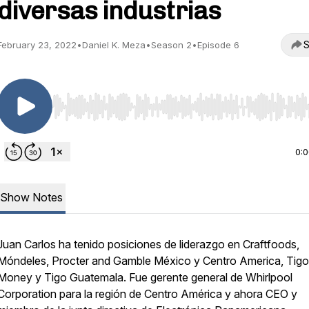
diversas industrias
S
February 23, 2022
•
Daniel K. Meza
•
Season 2
•
Episode 6
Use Left/Right to seek, Home/End to jump to start o
0:
Show Notes
Juan Carlos ha tenido posiciones de liderazgo en Craftfoods,
Móndeles, Procter and Gamble México y Centro America, Tigo
Money y Tigo Guatemala. Fue gerente general de Whirlpool
Corporation para la región de Centro América y ahora CEO y