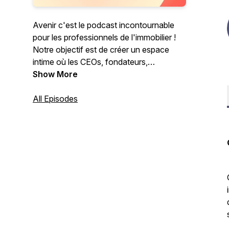
Avenir c'est le podcast incontournable
pour les professionnels de l'immobilier !
Notre objectif est de créer un espace
intime où les CEOs, fondateurs,
directeurs, et autres figures influentes de
Show More
la proptech et de l'immobilier se révèlent
sous un autre angle. Nous visons à être
All Episodes
un podcast qui offre un regard
authentique sur les acteurs majeurs de la
proptech et de l'immobilier, mettant en
lumière leur histoire personnelle, leurs
parcours, et explorant leur vision de
l'avenir.