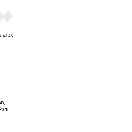
r end. Hold shift to jump forward or backward.
0
|
43:46
on,
arti