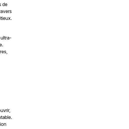
s de
ravers
tieux.
ultra-
e.
res,
vrir,
table.
ion