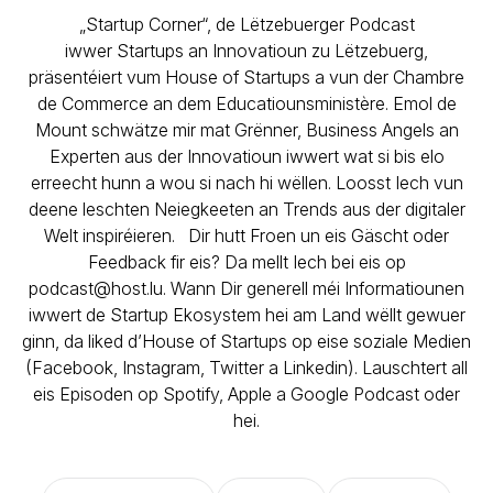
„Startup Corner“, de Lëtzebuerger Podcast
iwwer Startups an Innovatioun zu Lëtzebuerg,
präsentéiert vum House of Startups a vun der Chambre
de Commerce an dem Educatiounsministère. Emol de
Mount schwätze mir mat Grënner, Business Angels an
Experten aus der Innovatioun iwwert wat si bis elo
erreecht hunn a wou si nach hi wëllen. Loosst Iech vun
deene leschten Neiegkeeten an Trends aus der digitaler
Welt inspiréieren. Dir hutt Froen un eis Gäscht oder
Feedback fir eis? Da mellt Iech bei eis op
podcast@host.lu. Wann Dir generell méi Informatiounen
iwwert de Startup Ekosystem hei am Land wëllt gewuer
ginn, da liked d’House of Startups op eise soziale Medien
(Facebook, Instagram, Twitter a Linkedin). Lauschtert all
eis Episoden op Spotify, Apple a Google Podcast oder
hei.