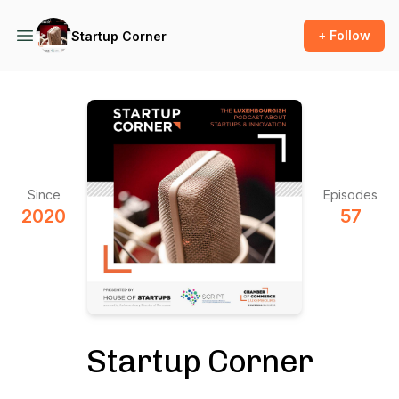
+ Follow
Startup Corner
Since
Episodes
2020
57
Startup Corner