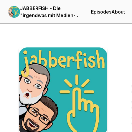
JABBERFISH - Die
Episodes
About
"irgendwas mit Medien-
Challenge" mit Haeme
Ulrich + Bernd Zipper