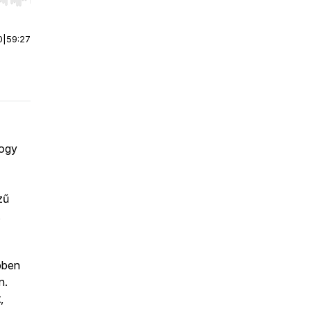
r end. Hold shift to jump forward or backward.
0
|
59:27
hogy
zű
,
ebben
n.
,