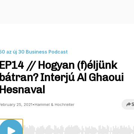
50 az új 30 Business Podcast
EP14 // Hogyan (f)éljünk
bátran? Interjú Al Ghaoui
Hesnaval
S
February 25, 2021
•
Hammel & Hochreiter