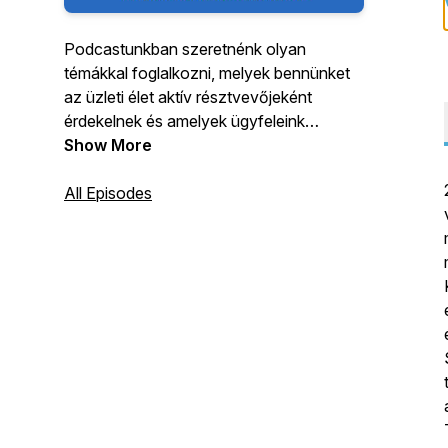
Podcastunkban szeretnénk olyan
témákkal foglalkozni, melyek bennünket
az üzleti élet aktív résztvevőjeként
érdekelnek és amelyek ügyfeleink
mindennapjait segítik, támogatják. Főbb
Show More
témáink:- interim menedzsment- krízis
menedzsment,- változás menedzsment-
All Episodes
gap menedzsment- generációváltás-
karriermenedzsment. Tartsatok velünk!