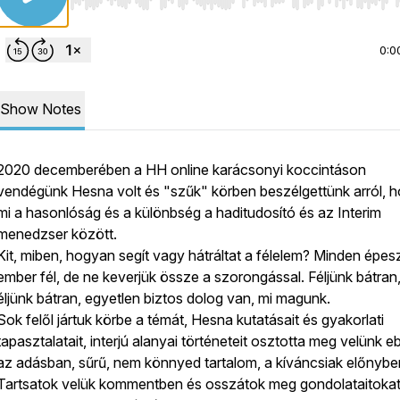
Use Left/Right to seek, Home/End to jump to start o
0:0
Show Notes
2020 decemberében a HH online karácsonyi koccintáson
vendégünk Hesna volt és "szűk" körben beszélgettünk arról, 
mi a hasonlóság és a különbség a haditudosító és az Interim
menedzser között.
Kit, miben, hogyan segít vagy hátráltat a félelem? Minden épes
ember fél, de ne keverjük össze a szorongással. Féljünk bátran
éljünk bátran, egyetlen biztos dolog van, mi magunk.
Sok felől jártuk körbe a témát, Hesna kutatásait és gyakorlati
tapasztalatait, interjú alanyai történeteit osztotta meg velünk 
az adásban, sűrű, nem könnyed tartalom, a kíváncsiak előnybe
Tartsatok velük kommentben és osszátok meg gondolataitokat