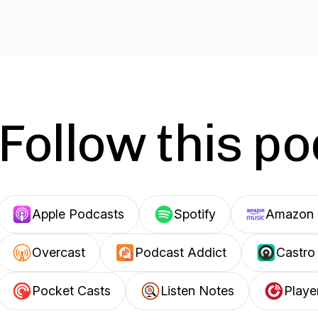
Follow this p
Apple Podcasts
Spotify
Amazon 
Overcast
Podcast Addict
Castro
Pocket Casts
Listen Notes
Playe