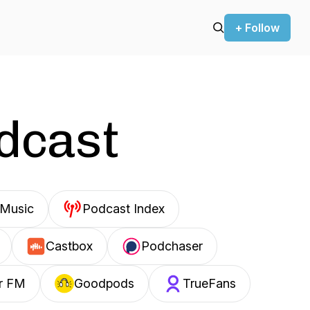
+ Follow
odcast
Music
Podcast Index
Castbox
Podchaser
r FM
Goodpods
TrueFans