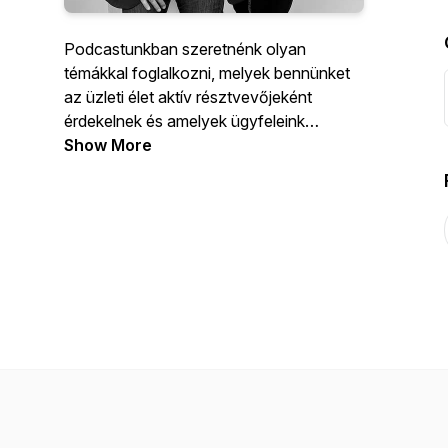
Podcastunkban szeretnénk olyan
témákkal foglalkozni, melyek bennünket
az üzleti élet aktív résztvevőjeként
érdekelnek és amelyek ügyfeleink
mindennapjait segítik, támogatják. Főbb
Show More
témáink:- interim menedzsment- krízis
menedzsment,- változás menedzsment-
gap menedzsment- generációváltás-
karriermenedzsment. Tartsatok velünk!