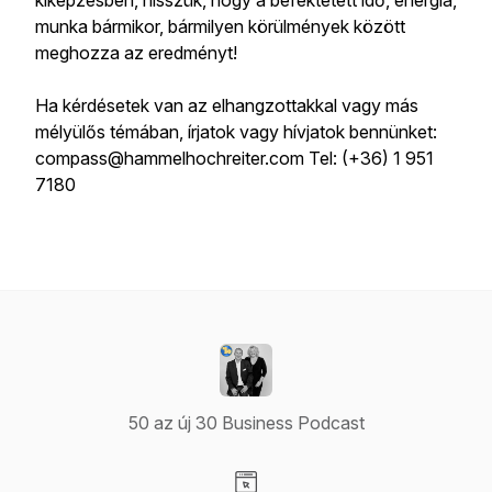
kiképzésben, hisszük, hogy a befektetett idő, energia,
munka bármikor, bármilyen körülmények között
meghozza az eredményt!
Ha kérdésetek van az elhangzottakkal vagy más
mélyülős témában, írjatok vagy hívjatok bennünket:
compass@hammelhochreiter.com Tel: (+36) 1 951
7180
50 az új 30 Business Podcast