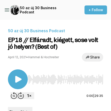
50 az új 30 Business
+ Follow
Podcast
50 az új 30 Business Podcast
EP18 // Elfáradt, kiégett, sose volt
jó helyen? (Best of)
Share
April 12, 2021
•
Hammel & Hochreiter
Use Left/Right to seek, Home/End to jump to st
0:00
|
29:35