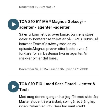
December 11, 2025
•
50:06
TCA S10 E11 MVP Magnus Goksöyr -
agenter - agenter -agenter
Så er vi kommet oss over Ignite, og mens store
deler av konferanse folket er på ESPC i Dublin, så
kommer TeamsCastAway med en ny
episode.Magnus prøver etter beste evne å
forklare for sin bestemor hva er agenter. Vi
snakker om er det bare...
December 02, 2025
•
Season 10
•
Episode 11
•
33:11
TCA S10 E10 - med Sera Elstad - Jenter &
Tech
Med meg denne gangen har jeg fått med siste års
Master student Sera Elstad, som går et 5 årig løp
innen Cyber Security. Sera har vært sterkt