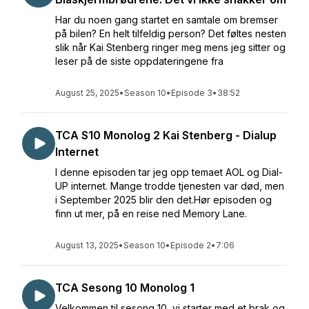
Har du noen gang startet en samtale om bremser
på bilen? En helt tilfeldig person? Det føltes nesten
slik når Kai Stenberg ringer meg mens jeg sitter og
leser på de siste oppdateringene fra
August 25, 2025
•
Season 10
•
Episode 3
•
38:52
TCA S10 Monolog 2 Kai Stenberg - Dialup
Internet
I denne episoden tar jeg opp temaet AOL og Dial-
UP internet. Mange trodde tjenesten var død, men
i September 2025 blir den det.Hør episoden og
finn ut mer, på en reise ned Memory Lane.
August 13, 2025
•
Season 10
•
Episode 2
•
7:06
TCA Sesong 10 Monolog 1
Velkommen til sesong 10, vi starter med et brak og