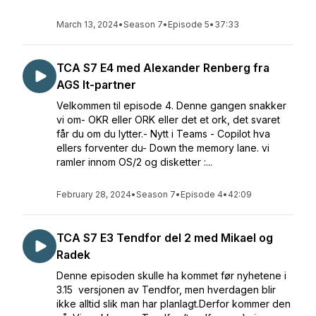
March 13, 2024
•
Season 7
•
Episode 5
•
37:33
TCA S7 E4 med Alexander Renberg fra
AGS It-partner
Velkommen til episode 4. Denne gangen snakker
vi om- OKR eller ORK eller det et ork, det svaret
får du om du lytter.- Nytt i Teams - Copilot hva
ellers forventer du- Down the memory lane. vi
ramler innom OS/2 og disketter :...
February 28, 2024
•
Season 7
•
Episode 4
•
42:09
TCA S7 E3 Tendfor del 2 med Mikael og
Radek
Denne episoden skulle ha kommet før nyhetene i
3.15 versjonen av Tendfor, men hverdagen blir
ikke alltid slik man har planlagt.Derfor kommer den