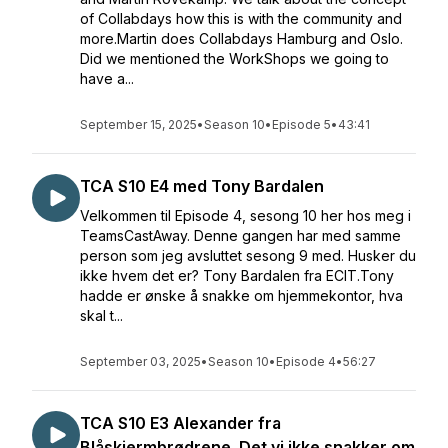
of Collabdays how this is with the community and
more.Martin does Collabdays Hamburg and Oslo.
Did we mentioned the WorkShops we going to
have a...
September 15, 2025
•
Season 10
•
Episode 5
•
43:41
TCA S10 E4 med Tony Bardalen
Velkommen til Episode 4, sesong 10 her hos meg i
TeamsCastAway. Denne gangen har med samme
person som jeg avsluttet sesong 9 med. Husker du
ikke hvem det er? Tony Bardalen fra ECIT.Tony
hadde er ønske å snakke om hjemmekontor, hva
skal t...
September 03, 2025
•
Season 10
•
Episode 4
•
56:27
TCA S10 E3 Alexander fra
Blåskjermbrødrene. Det vi ikke snakker om