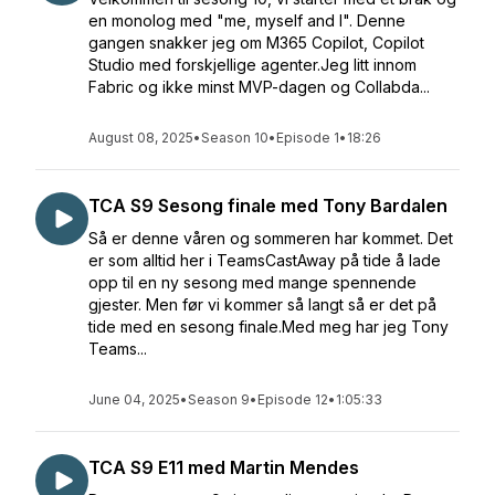
en monolog med "me, myself and I". Denne
gangen snakker jeg om M365 Copilot, Copilot
Studio med forskjellige agenter.Jeg litt innom
Fabric og ikke minst MVP-dagen og Collabda...
August 08, 2025
•
Season 10
•
Episode 1
•
18:26
TCA S9 Sesong finale med Tony Bardalen
Så er denne våren og sommeren har kommet. Det
er som alltid her i TeamsCastAway på tide å lade
opp til en ny sesong med mange spennende
gjester. Men før vi kommer så langt så er det på
tide med en sesong finale.Med meg har jeg Tony
Teams...
June 04, 2025
•
Season 9
•
Episode 12
•
1:05:33
TCA S9 E11 med Martin Mendes