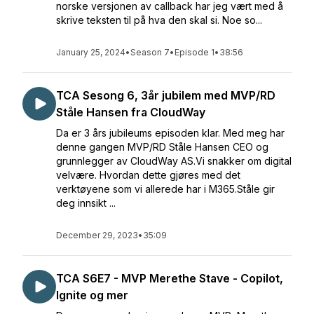
norske versjonen av callback har jeg vært med å
skrive teksten til på hva den skal si. Noe so...
January 25, 2024
•
Season 7
•
Episode 1
•
38:56
TCA Sesong 6, 3år jubilem med MVP/RD
Ståle Hansen fra CloudWay
Da er 3 års jubileums episoden klar. Med meg har
denne gangen MVP/RD Ståle Hansen CEO og
grunnlegger av CloudWay AS.Vi snakker om digital
velvære. Hvordan dette gjøres med det
verktøyene som vi allerede har i M365.Ståle gir
deg innsikt ...
December 29, 2023
•
35:09
TCA S6E7 - MVP Merethe Stave - Copilot,
Ignite og mer