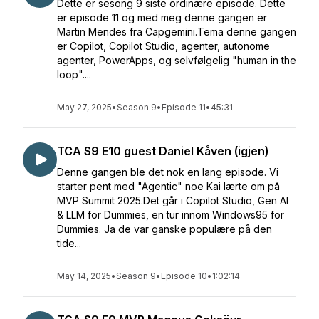
Dette er sesong 9 siste ordinære episode. Dette
er episode 11 og med meg denne gangen er
Martin Mendes fra Capgemini.Tema denne gangen
er Copilot, Copilot Studio, agenter, autonome
agenter, PowerApps, og selvfølgelig "human in the
loop"....
May 27, 2025
•
Season 9
•
Episode 11
•
45:31
TCA S9 E10 guest Daniel Kåven (igjen)
Denne gangen ble det nok en lang episode. Vi
starter pent med "Agentic" noe Kai lærte om på
MVP Summit 2025.Det går i Copilot Studio, Gen AI
& LLM for Dummies, en tur innom Windows95 for
Dummies. Ja de var ganske populære på den
tide...
May 14, 2025
•
Season 9
•
Episode 10
•
1:02:14