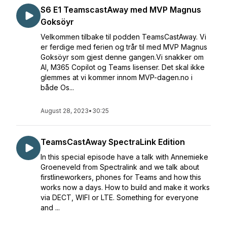
S6 E1 TeamscastAway med MVP Magnus
Goksöyr
Velkommen tilbake til podden TeamsCastAway. Vi
er ferdige med ferien og trår til med MVP Magnus
Goksöyr som gjest denne gangen.Vi snakker om
AI, M365 Copilot og Teams lisenser. Det skal ikke
glemmes at vi kommer innom MVP-dagen.no i
både Os...
August 28, 2023
•
30:25
TeamsCastAway SpectraLink Edition
In this special episode have a talk with Annemieke
Groeneveld from Spectralink and we talk about
firstlineworkers, phones for Teams and how this
works now a days. How to build and make it works
via DECT, WIFI or LTE. Something for everyone
and ...