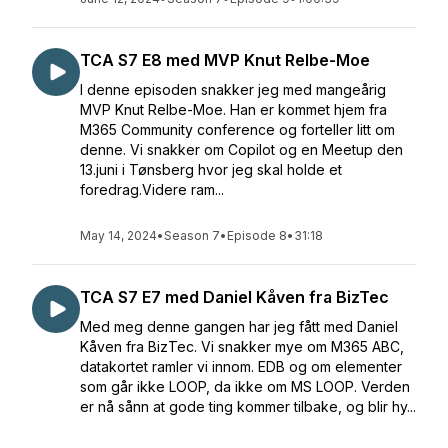
TCA S7 E8 med MVP Knut Relbe-Moe
I denne episoden snakker jeg med mangeårig
MVP Knut Relbe-Moe. Han er kommet hjem fra
M365 Community conference og forteller litt om
denne. Vi snakker om Copilot og en Meetup den
13.juni i Tønsberg hvor jeg skal holde et
foredrag.Videre ram...
May 14, 2024
•
Season 7
•
Episode 8
•
31:18
TCA S7 E7 med Daniel Kåven fra BizTec
Med meg denne gangen har jeg fått med Daniel
Kåven fra BizTec. Vi snakker mye om M365 ABC,
datakortet ramler vi innom. EDB og om elementer
som går ikke LOOP, da ikke om MS LOOP. Verden
er nå sånn at gode ting kommer tilbake, og blir hy...