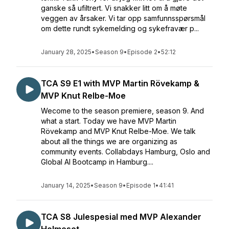
ganske så ufiltrert. Vi snakker litt om å møte
veggen av årsaker. Vi tar opp samfunnsspørsmål
om dette rundt sykemelding og sykefravær p...
January 28, 2025
•
Season 9
•
Episode 2
•
52:12
TCA S9 E1 with MVP Martin Rövekamp &
MVP Knut Relbe-Moe
Wecome to the season premiere, season 9. And
what a start. Today we have MVP Martin
Rövekamp and MVP Knut Relbe-Moe. We talk
about all the things we are organizing as
community events. Collabdays Hamburg, Oslo and
Global AI Bootcamp in Hamburg....
January 14, 2025
•
Season 9
•
Episode 1
•
41:41
TCA S8 Julespesial med MVP Alexander