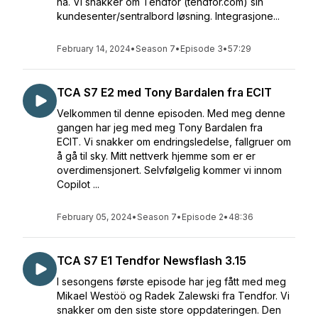
nå. Vi snakker om Tendfor (tendfor.com) sin
kundesenter/sentralbord løsning. Integrasjone...
February 14, 2024
•
Season 7
•
Episode 3
•
57:29
TCA S7 E2 med Tony Bardalen fra ECIT
Velkommen til denne episoden. Med meg denne
gangen har jeg med meg Tony Bardalen fra
ECIT. Vi snakker om endringsledelse, fallgruer om
å gå til sky. Mitt nettverk hjemme som er er
overdimensjonert. Selvfølgelig kommer vi innom
Copilot ...
February 05, 2024
•
Season 7
•
Episode 2
•
48:36
TCA S7 E1 Tendfor Newsflash 3.15
I sesongens første episode har jeg fått med meg
Mikael Westöö og Radek Zalewski fra Tendfor. Vi
snakker om den siste store oppdateringen. Den