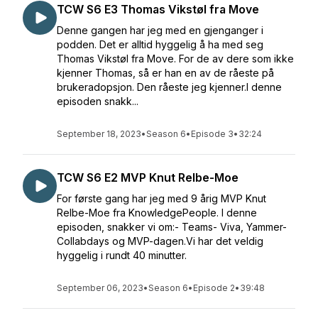
TCW S6 E3 Thomas Vikstøl fra Move
Denne gangen har jeg med en gjenganger i
podden. Det er alltid hyggelig å ha med seg
Thomas Vikstøl fra Move. For de av dere som ikke
kjenner Thomas, så er han en av de råeste på
brukeradopsjon. Den råeste jeg kjenner.I denne
episoden snakk...
September 18, 2023
•
Season 6
•
Episode 3
•
32:24
TCW S6 E2 MVP Knut Relbe-Moe
For første gang har jeg med 9 årig MVP Knut
Relbe-Moe fra KnowledgePeople. I denne
episoden, snakker vi om:- Teams- Viva, Yammer-
Collabdays og MVP-dagen.Vi har det veldig
hyggelig i rundt 40 minutter.
September 06, 2023
•
Season 6
•
Episode 2
•
39:48