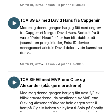
March 18, 2025
•
Season 9
•
Episode 8
•
38:08
TCA S9 E7 med David Hans fra Capgemini
Med meg denne gangen har jeg fått med ringrev
fra Capgemini Norge i David Hans. Bortsett fra å
være "Petrol Head", så er han blitt dubbet på
japansk, en prosjektleder, Entra ID device
management arkitekt.David deler av sin kunnskap
der v...
March 13, 2025
•
Season 9
•
Episode 7
•
30:55
TCA S9 E6 med MVP'ene Olav og
Alexander (blåskjermbrødrene)
Med meg denne gangen har jeg fått med 2/3 av
blåskjermbrødrene, da bestående av MVP'ene
Olav og Alexander.Olav har hele dagen sitter å
hørt på Olga Mikalsen sin hyllest til Solo på Spotify.