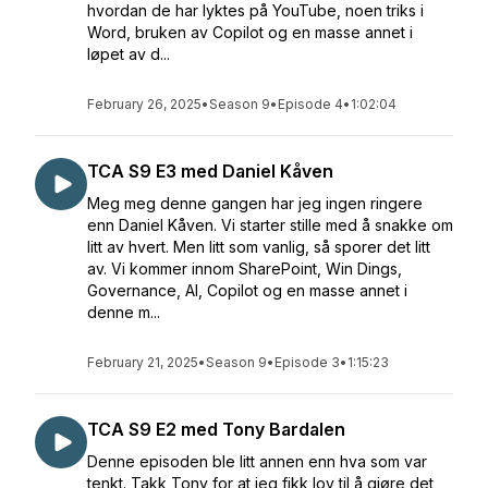
hvordan de har lyktes på YouTube, noen triks i
Word, bruken av Copilot og en masse annet i
løpet av d...
February 26, 2025
•
Season 9
•
Episode 4
•
1:02:04
TCA S9 E3 med Daniel Kåven
Meg meg denne gangen har jeg ingen ringere
enn Daniel Kåven. Vi starter stille med å snakke om
litt av hvert. Men litt som vanlig, så sporer det litt
av. Vi kommer innom SharePoint, Win Dings,
Governance, AI, Copilot og en masse annet i
denne m...
February 21, 2025
•
Season 9
•
Episode 3
•
1:15:23
TCA S9 E2 med Tony Bardalen
Denne episoden ble litt annen enn hva som var
tenkt. Takk Tony for at jeg fikk lov til å gjøre det