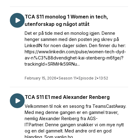
TCA S11 monolog 1 Women in tech,
utenforskap og något attåt
Det er på tide med en monolog igjen. Denne
henger sammen med den posten jeg skrev på
LinkedIN for noen dager siden. Den finner du her:
https://www.linkedin.com/pulse/women-tech-dyd-
av-n%C3%B8dvendighet-kai-stenberg-m6fge/?
trackingId=SRMiHk59RNu...
February 15, 2026
•
Season 11
•
Episode 2
•
13:52
TCA S11 E1 med Alexander Renberg
Velkommen til nok en sesong fra TeamsCastAway.
Med meg denne gangen er en gammel traver,
nemlig Alexander Renberg fra AGS-
ITPartner. Denne gangen snakker vi om mye nytt
og en del gammelt. Med andre ord en god
blanding. Som vanlig ho...