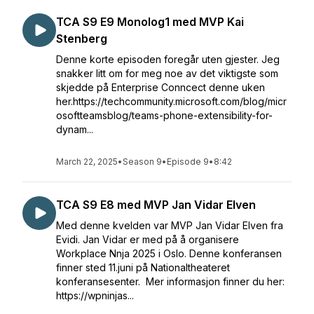
TCA S9 E9 Monolog1 med MVP Kai
Stenberg
Denne korte episoden foregår uten gjester. Jeg
snakker litt om for meg noe av det viktigste som
skjedde på Enterprise Conncect denne uken
her.https://techcommunity.microsoft.com/blog/micr
osoftteamsblog/teams-phone-extensibility-for-
dynam...
March 22, 2025
•
Season 9
•
Episode 9
•
8:42
TCA S9 E8 med MVP Jan Vidar Elven
Med denne kvelden var MVP Jan Vidar Elven fra
Evidi. Jan Vidar er med på å organisere
Workplace Nnja 2025 i Oslo. Denne konferansen
finner sted 11.juni på Nationaltheateret
konferansesenter. Mer informasjon finner du her:
https://wpninjas...