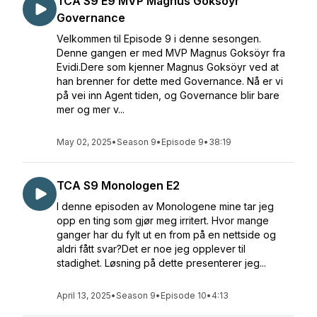
TCA S9 E9 MVP Magnus Goksöyr
Governance
Velkommen til Episode 9 i denne sesongen.
Denne gangen er med MVP Magnus Goksöyr fra
Evidi.Dere som kjenner Magnus Goksöyr ved at
han brenner for dette med Governance. Nå er vi
på vei inn Agent tiden, og Governance blir bare
mer og mer v...
May 02, 2025
•
Season 9
•
Episode 9
•
38:19
TCA S9 Monologen E2
I denne episoden av Monologene mine tar jeg
opp en ting som gjør meg irritert. Hvor mange
ganger har du fylt ut en from på en nettside og
aldri fått svar?Det er noe jeg opplever til
stadighet. Løsning på dette presenterer jeg...
April 13, 2025
•
Season 9
•
Episode 10
•
4:13