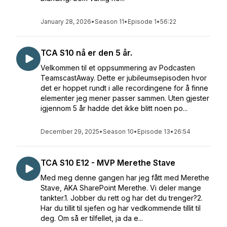
January 28, 2026
•
Season 11
•
Episode 1
•
56:22
TCA S10 nå er den 5 år.
Velkommen til et oppsummering av Podcasten
TeamscastAway. Dette er jubileumsepisoden hvor
det er hoppet rundt i alle recordingene for å finne
elementer jeg mener passer sammen. Uten gjester
igjennom 5 år hadde det ikke blitt noen po...
December 29, 2025
•
Season 10
•
Episode 13
•
26:54
TCA S10 E12 - MVP Merethe Stave
Med meg denne gangen har jeg fått med Merethe
Stave, AKA SharePoint Merethe. Vi deler mange
tankter.1. Jobber du rett og har det du trenger?2.
Har du tillit til sjefen og har vedkommende tillit til
deg. Om så er tilfellet, ja da e...