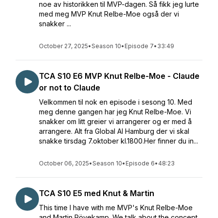
noe av historikken til MVP-dagen. Så fikk jeg lurte
med meg MVP Knut Relbe-Moe også der vi
snakker ...
October 27, 2025
•
Season 10
•
Episode 7
•
33:49
TCA S10 E6 MVP Knut Relbe-Moe - Claude
or not to Claude
Velkommen til nok en episode i sesong 10. Med
meg denne gangen har jeg Knut Relbe-Moe. Vi
snakker om litt greier vi arrangerer og er med å
arrangere. Alt fra Global AI Hamburg der vi skal
snakke tirsdag 7.oktober kl.1800.Her finner du in...
October 06, 2025
•
Season 10
•
Episode 6
•
48:23
TCA S10 E5 med Knut & Martin
This time I have with me MVP's Knut Relbe-Moe
and Martin Rövekamp. We talk about the concept