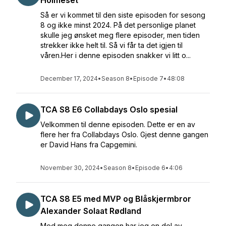
Holmeset
Så er vi kommet til den siste episoden for sesong
8 og ikke minst 2024. På det personlige planet
skulle jeg ønsket meg flere episoder, men tiden
strekker ikke helt til. Så vi får ta det igjen til
våren.Her i denne episoden snakker vi litt o...
December 17, 2024
•
Season 8
•
Episode 7
•
48:08
TCA S8 E6 Collabdays Oslo spesial
Velkommen til denne episoden. Dette er en av
flere her fra Collabdays Oslo. Gjest denne gangen
er David Hans fra Capgemini.
November 30, 2024
•
Season 8
•
Episode 6
•
4:06
TCA S8 E5 med MVP og Blåskjermbror
Alexander Solaat Rødland
Med meg denne gangen har jeg en del av