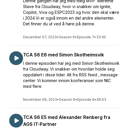
Denne gangen har jeg med meg MVP Merethe
Stave fra Cloudway, hvor vi snakker om Ignite,
Copilot, Viva og ESPC2023 og hvor den skal være
i 2024.Vi er også innom en del andre elementer.
Det finner du ut ved å høre på denne.
December 07, 2023
•
Season 6
•
Episode 7
•
33:45
TCA S6 E6 med Simon Skotheimsvik
I denne episoden har jeg med Simon Skotheimsvik
fra Cloudway. Vi snakker om hvordan holde seg
oppdatert i disse tider. Alt fra RSS feed , message
center. Vi kommer innom konferanser som NIC
med flere.
November 06, 2023
•
Season 6
•
Episode 6
•
46:53
TCA S6 E5 med Alexander Renberg fra
AGS IT-Partner