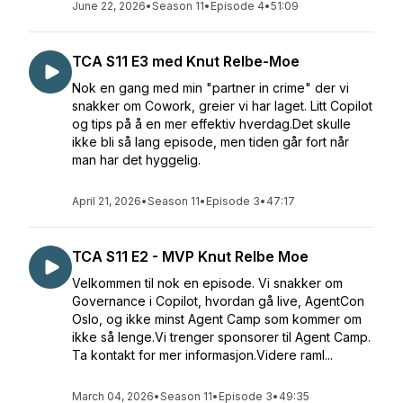
June 22, 2026
•
Season 11
•
Episode 4
•
51:09
TCA S11 E3 med Knut Relbe-Moe
Nok en gang med min "partner in crime" der vi
snakker om Cowork, greier vi har laget. Litt Copilot
og tips på å en mer effektiv hverdag.Det skulle
ikke bli så lang episode, men tiden går fort når
man har det hyggelig.
April 21, 2026
•
Season 11
•
Episode 3
•
47:17
TCA S11 E2 - MVP Knut Relbe Moe
Velkommen til nok en episode. Vi snakker om
Governance i Copilot, hvordan gå live, AgentCon
Oslo, og ikke minst Agent Camp som kommer om
ikke så lenge.Vi trenger sponsorer til Agent Camp.
Ta kontakt for mer informasjon.Videre raml...
March 04, 2026
•
Season 11
•
Episode 3
•
49:35