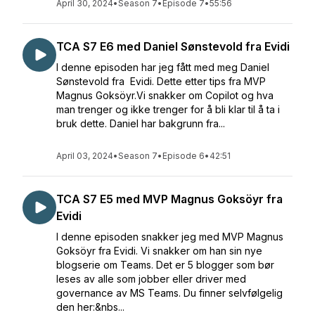
April 30, 2024
•
Season 7
•
Episode 7
•
55:56
TCA S7 E6 med Daniel Sønstevold fra Evidi
I denne episoden har jeg fått med meg Daniel
Sønstevold fra Evidi. Dette etter tips fra MVP
Magnus Goksöyr.Vi snakker om Copilot og hva
man trenger og ikke trenger for å bli klar til å ta i
bruk dette. Daniel har bakgrunn fra...
April 03, 2024
•
Season 7
•
Episode 6
•
42:51
TCA S7 E5 med MVP Magnus Goksöyr fra
Evidi
I denne episoden snakker jeg med MVP Magnus
Goksöyr fra Evidi. Vi snakker om han sin nye
blogserie om Teams. Det er 5 blogger som bør
leses av alle som jobber eller driver med
governance av MS Teams. Du finner selvfølgelig
den her:&nbs...