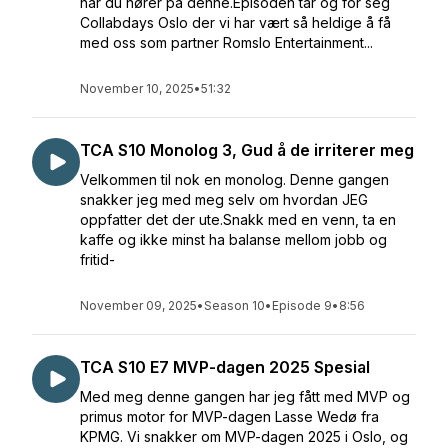
når du hører på denne.Episoden tar og for seg
Collabdays Oslo der vi har vært så heldige å få
med oss som partner Romslo Entertainment...
November 10, 2025
•
51:32
TCA S10 Monolog 3, Gud å de irriterer meg
Velkommen til nok en monolog. Denne gangen
snakker jeg med meg selv om hvordan JEG
oppfatter det der ute.Snakk med en venn, ta en
kaffe og ikke minst ha balanse mellom jobb og
fritid-
November 09, 2025
•
Season 10
•
Episode 9
•
8:56
TCA S10 E7 MVP-dagen 2025 Spesial
Med meg denne gangen har jeg fått med MVP og
primus motor for MVP-dagen Lasse Wedø fra
KPMG. Vi snakker om MVP-dagen 2025 i Oslo, og