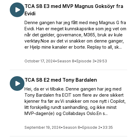
TCA S8 E3 med MVP Magnus Goksöyr fra
Evidi
Denne gangen har jeg fått med meg Magnus G fra
Evidi. Han er meget kunnskapsrike som jeg vet om
når det gjelder, governance, M365, bruk av kule
verktøy.Noe av det vi snakker om denne ganger,
er Hjelp mine kanaler er borte. Replay to all, sk...
October 17, 2024
•
Season 8
•
Episode 3
•
29:53
TCA S8 E2 med Tony Bardalen
Hei, da er vi tilbake. Denne gangen har jeg med
Tony Bardalen fra ECIT som flere av dere sikkert
kjenner fra før av.Vi snakker om noe nytt i Copilot,
litt forskjellig rundt samhandling, og ikke minst
MVP-dagen(e) og Collabdays Oslo.En s...
September 19, 2024
•
Season 8
•
Episode 2
•
33:35