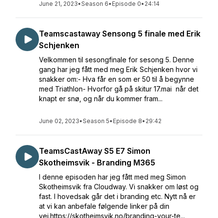
June 21, 2023
•
Season 6
•
Episode 0
•
24:14
Teamscastaway Sensong 5 finale med Erik
Schjenken
Velkommen til sesongfinale for sesong 5. Denne
gang har jeg fått med meg Erik Schjenken hvor vi
snakker om:- Hva får en som er 50 til å begynne
med Triathlon- Hvorfor gå på skitur 17.mai når det
knapt er snø, og når du kommer fram...
June 02, 2023
•
Season 5
•
Episode 8
•
29:42
TeamsCastAway S5 E7 Simon
Skotheimsvik - Branding M365
I denne episoden har jeg fått med meg Simon
Skotheimsvik fra Cloudway. Vi snakker om løst og
fast. I hovedsak går det i branding etc. Nytt nå er
at vi kan anbefale følgende linker på din
vei.https://skotheimsvik.no/branding-your-te...