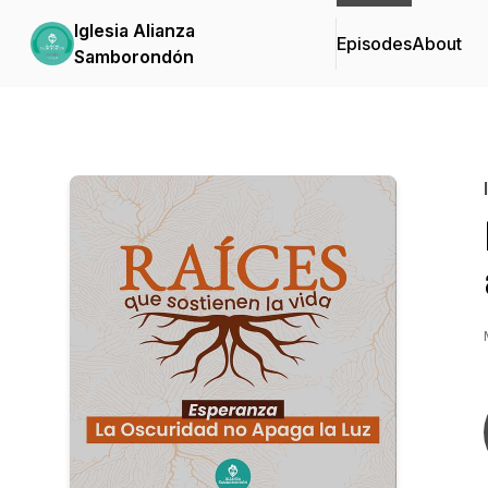
Iglesia Alianza
Episodes
About
Samborondón