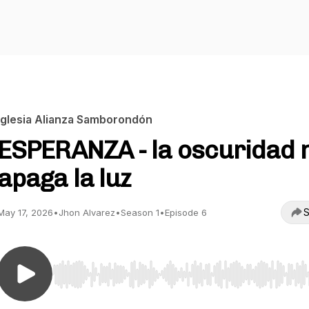
Iglesia Alianza Samborondón
ESPERANZA - la oscuridad 
apaga la luz
S
May 17, 2026
•
Jhon Alvarez
•
Season 1
•
Episode 6
Use Left/Right to seek, Home/End to jump to start o