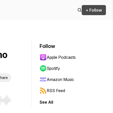
+ Follow
Follow
no
Apple Podcasts
Spotify
hare
Amazon Music
RSS Feed
See All
r end. Hold shift to jump forward or backward.