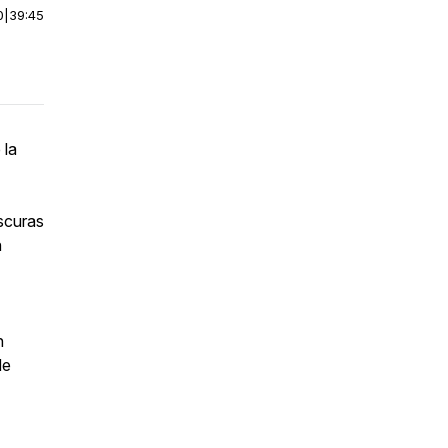
0
|
39:45
 la
scuras
n
n
de