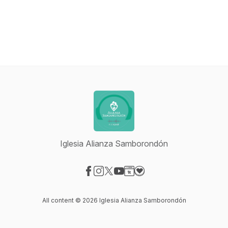
Iglesia Alianza Samborondón
Visit our Facebook page
Visit our Instagram page
Visit our X-com page
Visit our YouTube page
Visit our Website page
Visit our Donation page
All content © 2026 Iglesia Alianza Samborondón