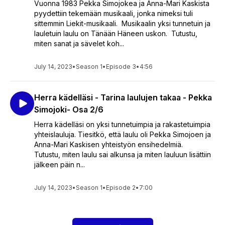
Vuonna 1983 Pekka Simojokea ja Anna-Mari Kaskista
pyydettiin tekemään musikaali, jonka nimeksi tuli
sittemmin Liekit-musikaali. Musikaalin yksi tunnetuin ja
lauletuin laulu on Tänään Häneen uskon. Tutustu,
miten sanat ja sävelet koh...
July 14, 2023
•
Season 1
•
Episode 3
•
4:56
Herra kädelläsi - Tarina laulujen takaa - Pekka
Simojoki- Osa 2/6
Herra kädelläsi on yksi tunnetuimpia ja rakastetuimpia
yhteislauluja. Tiesitkö, että laulu oli Pekka Simojoen ja
Anna-Mari Kaskisen yhteistyön ensihedelmiä.
Tutustu, miten laulu sai alkunsa ja miten lauluun lisättiin
jälkeen päin n...
July 14, 2023
•
Season 1
•
Episode 2
•
7:00