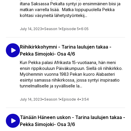
iltana Saksassa Pekalta syntyi jo ensimmäinen biisi ja
matkan varrella lisää. Matka loppupuolella Pekka
kohtasi väsyneitä lähetystyöntekij...
July 14, 2023
•
Season 1
•
Episode 5
•
6:05
Riihikirkkohymni - Tarina laulujen takaa -
Pekka Simojoki- Osa 4/6
Kun Pekka palasi Afrikasta 15-vuotiaana, hän meni
ensin rippikouluun Päiväkumpuun. Siellä oli riihikirkko.
Myöhemmin vuonna 1983 Pekan kuoro Alabasteri
esiintyi samassa riihikirkossa, jossa syntyi inspiraatio
tunnelmalliselle ja syvälliselle la...
July 14, 2023
•
Season 1
•
Episode 4
•
3:54
Tänään Häneen uskon - Tarina laulujen takaa -
Pekka Simojoki- Osa 3/6