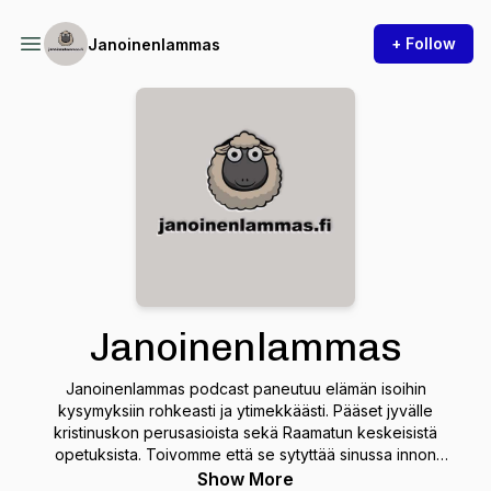
+ Follow
Janoinenlammas
Janoinenlammas
Janoinenlammas podcast paneutuu elämän isoihin
kysymyksiin rohkeasti ja ytimekkäästi. Pääset jyvälle
kristinuskon perusasioista sekä Raamatun keskeisistä
opetuksista. Toivomme että se sytyttää sinussa innon
lukemaan tätä ainutlaatuista kirjaa, jossa voit kohdata itse
Show More