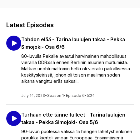
elävän Jumalan!
Latest Episodes
Tahdon elää - Tarina laulujen takaa - Pekka
Simojoki- Osa 6/6
80-luvulla Pekalle avautui harvinainen mahdollisuus
vierailla DDR:ssä ennen Berliinin muurien murtumista.
Matkan unohtumattomin hetki oli vierailu paikallisessa
keskitysleirissä, johon oli toisen maailman sodan
aikana vangittu eräs saksal...
July 14, 2023
•
Season 1
•
Episode 6
•
5:24
Turhaan ette tänne tulleet - Tarina laulujen
takaa - Pekka Simojoki- Osa 5/6
90-luvun puolessa välissä 15 hengen lähetyshenkinen
porukka kierteli ympäri Eurooppaa. Ensimmäisenä