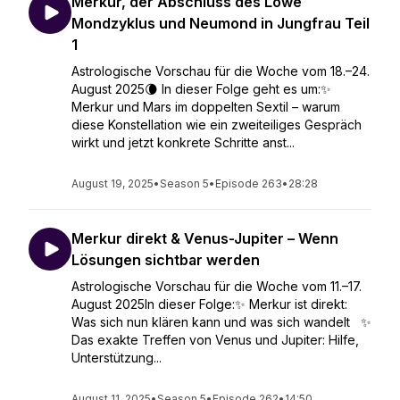
Merkur, der Abschluss des Löwe
Mondzyklus und Neumond in Jungfrau Teil
1
Astrologische Vorschau für die Woche vom 18.–24.
August 2025🌘 In dieser Folge geht es um:✨
Merkur und Mars im doppelten Sextil – warum
diese Konstellation wie ein zweiteiliges Gespräch
wirkt und jetzt konkrete Schritte anst...
August 19, 2025
•
Season 5
•
Episode 263
•
28:28
Merkur direkt & Venus-Jupiter – Wenn
Lösungen sichtbar werden
Astrologische Vorschau für die Woche vom 11.–17.
August 2025In dieser Folge:✨ Merkur ist direkt:
Was sich nun klären kann und was sich wandelt ✨
Das exakte Treffen von Venus und Jupiter: Hilfe,
Unterstützung...
August 11, 2025
•
Season 5
•
Episode 262
•
14:50