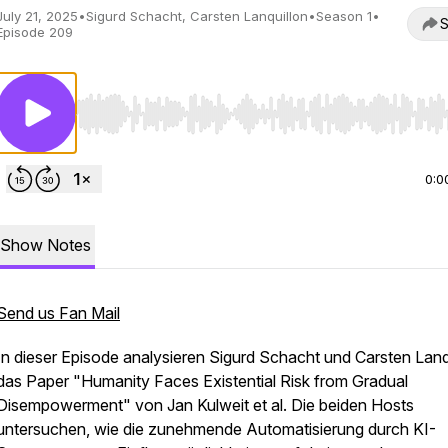
July 21, 2025
•
Sigurd Schacht, Carsten Lanquillon
•
Season 1
•
S
Episode 209
Use Left/Right to seek, Home/End to jump to start o
0:0
Show Notes
Send us Fan Mail
In dieser Episode analysieren Sigurd Schacht und Carsten Lanq
das Paper "Humanity Faces Existential Risk from Gradual
Disempowerment" von Jan Kulweit et al. Die beiden Hosts
untersuchen, wie die zunehmende Automatisierung durch KI-