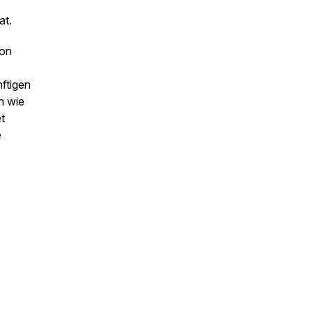
at.
von
nftigen
n wie
t
e