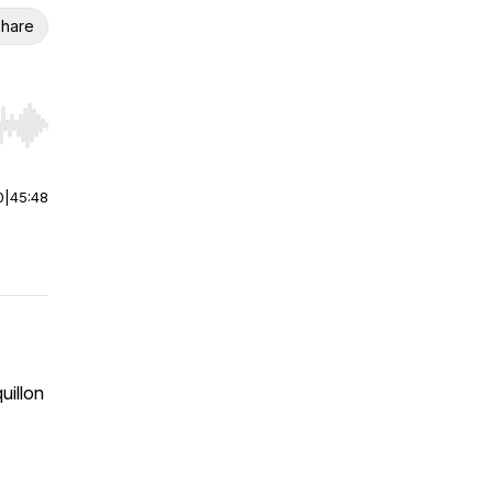
hare
r end. Hold shift to jump forward or backward.
0
|
45:48
uillon