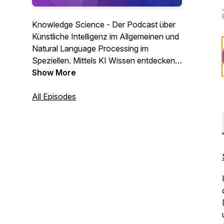
Knowledge Science - Der Podcast über
Künstliche Intelligenz im Allgemeinen und
Natural Language Processing im
Speziellen. Mittels KI Wissen entdecken,
aufbereiten und nutzbar machen, dass ist
Show More
die Idee hinter Knowledge Science.
Durch Entmystifizierung der Künstlichen
All Episodes
Intelligenz und vielen praktischen
Interviews machen wir dieses Thema
wöchentlich greifbar.