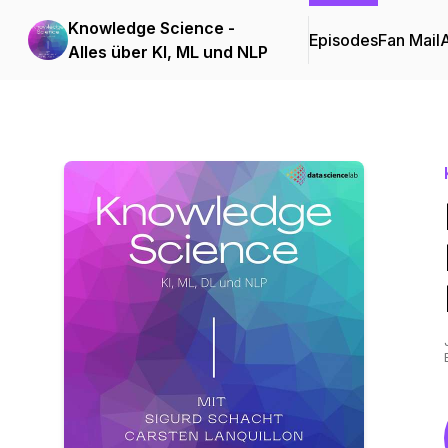
Knowledge Science -
Episodes
Fan Mail
Alles über KI, ML und NLP