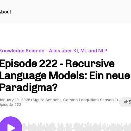
About
Knowledge Science - Alles über KI, ML und NLP
Episode 222 - Recursive
Language Models: Ein neue
Paradigma?
January 10, 2026
•
Sigurd Schacht, Carsten Lanquillon
•
Season 1
•
S
Episode 222