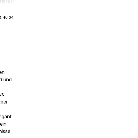
r end. Hold shift to jump forward or backward.
0
|
40:04
ten
rd und
ws
aper
egant
 ein
nisse