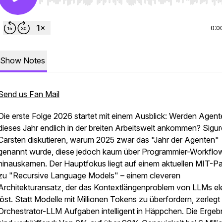
Use Left/Right to seek, Home/End to jump to start o
0:0
Show Notes
Send us Fan Mail
Die erste Folge 2026 startet mit einem Ausblick: Werden Agen
dieses Jahr endlich in der breiten Arbeitswelt ankommen? Sigu
Carsten diskutieren, warum 2025 zwar das "Jahr der Agenten"
genannt wurde, diese jedoch kaum über Programmier-Workflo
hinauskamen. Der Hauptfokus liegt auf einem aktuellen MIT-P
zu "Recursive Language Models" – einem cleveren
Architekturansatz, der das Kontextlängenproblem von LLMs el
löst. Statt Modelle mit Millionen Tokens zu überfordern, zerlegt
Orchestrator-LLM Aufgaben intelligent in Häppchen. Die Ergeb