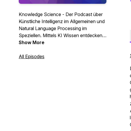
Knowledge Science - Der Podcast über
Künstliche Intelligenz im Allgemeinen und
Natural Language Processing im
Speziellen. Mittels KI Wissen entdecken,
aufbereiten und nutzbar machen, dass ist
Show More
die Idee hinter Knowledge Science.
Durch Entmystifizierung der Künstlichen
All Episodes
Intelligenz und vielen praktischen
Interviews machen wir dieses Thema
wöchentlich greifbar.