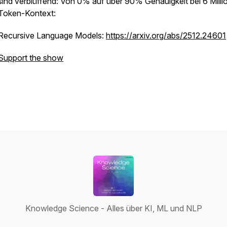
sind verblüffend: Von 0% auf über 90% Genauigkeit bei 6 Milli
Token-Kontext:
Recursive Language Models:
https://arxiv.org/abs/2512.24601
Support the show
Knowledge Science - Alles über KI, ML und NLP