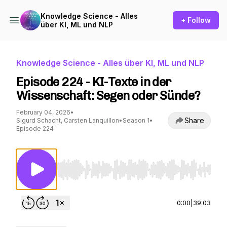
Knowledge Science - Alles
+ Follow
über KI, ML und NLP
Knowledge Science - Alles über KI, ML und NLP
Episode 224 - KI-Texte in der
Wissenschaft: Segen oder Sünde?
February 04, 2026
•
Share
Sigurd Schacht, Carsten Lanquillon
•
Season 1
•
Episode 224
Use Left/Right to seek, Home/End to jump to st
0:00
|
39:03