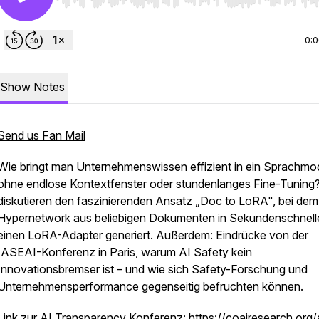
Use Left/Right to seek, Home/End to jump to start o
0:
Show Notes
Send us Fan Mail
Wie bringt man Unternehmenswissen effizient in ein Sprachmod
ohne endlose Kontextfenster oder stundenlanges Fine-Tuning?
diskutieren den faszinierenden Ansatz „Doc to LoRA", bei dem
Hypernetwork aus beliebigen Dokumenten in Sekundenschnell
einen LoRA-Adapter generiert. Außerdem: Eindrücke von der
IASEAI-Konferenz in Paris, warum AI Safety kein
Innovationsbremser ist – und wie sich Safety-Forschung und
Unternehmensperformance gegenseitig befruchten können.
Link zur AI Transparency Konferenz:
https://coairesearch.org/