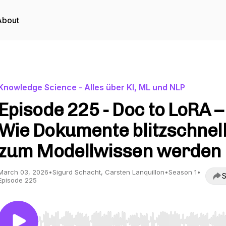
About
Knowledge Science - Alles über KI, ML und NLP
Episode 225 - Doc to LoRA –
Wie Dokumente blitzschnel
zum Modellwissen werden
March 03, 2026
•
Sigurd Schacht, Carsten Lanquillon
•
Season 1
•
S
Episode 225