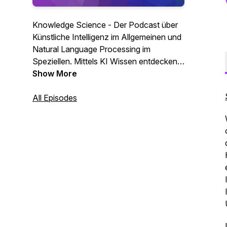
Knowledge Science - Der Podcast über
Künstliche Intelligenz im Allgemeinen und
Natural Language Processing im
Speziellen. Mittels KI Wissen entdecken,
aufbereiten und nutzbar machen, dass ist
Show More
die Idee hinter Knowledge Science.
Durch Entmystifizierung der Künstlichen
All Episodes
Intelligenz und vielen praktischen
Interviews machen wir dieses Thema
wöchentlich greifbar.