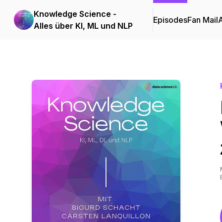
Knowledge Science -
Episodes
Fan Mail
Alles über KI, ML und NLP