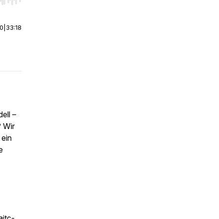
r end. Hold shift to jump forward or backward.
00
|
33:18
ell –
 Wir
 ein
e
aitc-