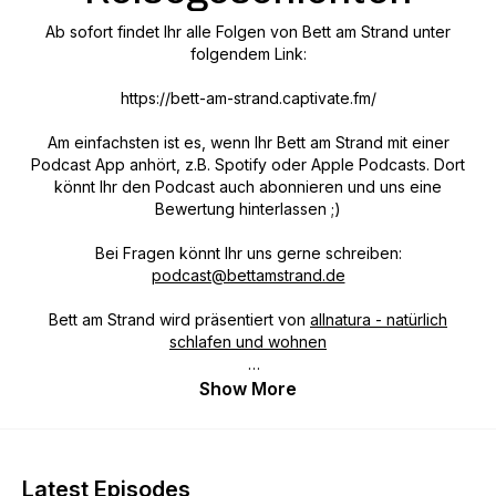
Ab sofort findet Ihr alle Folgen von Bett am Strand unter
folgendem Link:
https://bett-am-strand.captivate.fm/
Am einfachsten ist es, wenn Ihr Bett am Strand mit einer
Podcast App anhört, z.B. Spotify oder Apple Podcasts. Dort
könnt Ihr den Podcast auch abonnieren und uns eine
Bewertung hinterlassen ;)
Bei Fragen könnt Ihr uns gerne schreiben:
podcast@bettamstrand.de
Bett am Strand wird präsentiert von
allnatura - natürlich
schlafen und wohnen
allnatura – der Öko-Pionier mit 40 Jahren Erfahrung. allnatura
Show More
bietet langlebige ökologische Produkte in hoher Qualität zu
einem fairen Preis. Alle Bereiche und Produkte sind auf
Nachhaltigkeit ausgerichtet. So erfüllt allnatura alle Wünsche
rund um den ökologischen Schlaf- und Wohnbereich. Das
Latest Episodes