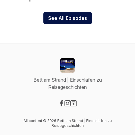
breite Sortiment im Online-Shop gliedert sich in die
Kategorien „Gesund Schlafen“, „Natürlich Wohnen“, „Kind &
Jugend“ sowie „Heimtextilien“.
See All Episodes
Spare 10% auf
allnatura.de
mit dem Code
STRAND
.
Einmalig einlösbar, nicht mit anderen Gutscheinen
kombinierbar. Kann nicht rückwirkend auf eine Bestellung
eingelöst werden. Gilt nicht auf Schnäppchenartikel,
Wertgutscheine und Versandkosten.
Bett am Strand | Einschlafen zu
Reisegeschichten
Visit our Facebook page
Visit our Instagram page
Visit our Website page
All content © 2026 Bett am Strand | Einschlafen zu
Reisegeschichten