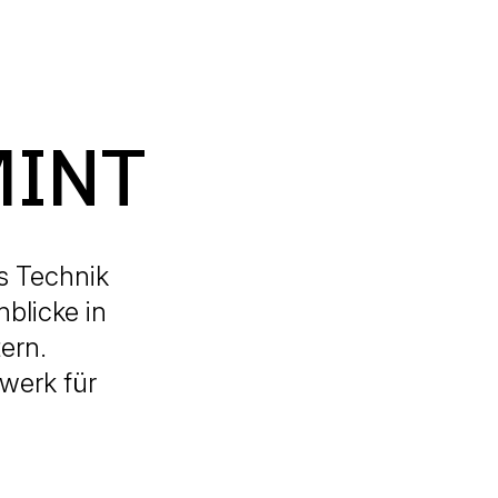
MINT
s Technik
blicke in
ern.
werk für