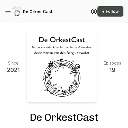
+ Follow
De OrkestCast
Since
Episodes
2021
19
De OrkestCast