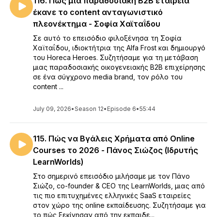
116. Πώς μια παραδοσιακή Β2Β εταιρεία
έκανε το content ανταγωνιστικό
πλεονέκτημα - Σοφία Χαϊταΐδου
Σε αυτό το επεισόδιο φιλοξένησα τη Σοφία
Χαϊταΐδου, ιδιοκτήτρια της Alfa Frost και δημιουργό
του Ηοreca Heroes. Συζητήσαμε για τη μετάβαση
μιας παραδοσιακής οικογενειακής B2B επιχείρησης
σε ένα σύγχρονο media brand, τον ρόλο του
content ...
July 09, 2026
•
Season 12
•
Episode 6
•
55:44
115. Πώς να Βγάλεις Χρήματα από Online
Courses το 2026 - Πάνος Σιώζος (Ιδρυτής
LearnWorlds)
Στο σημερινό επεισόδιο μιλήσαμε με τον Πάνο
Σιώζο, co-founder & CEO της LearnWorlds, μιας από
τις πιο επιτυχημένες ελληνικές SaaS εταιρείες
στον χώρο της online εκπαίδευσης. Συζητήσαμε για
το πώς ξεκίνησαν από την εκπαιδε...