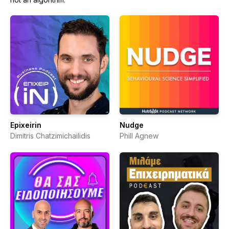
Epixeirin
Nudge
Dimitris Chatzimichailidis
Phill Agnew