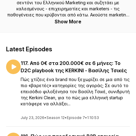
σεντόνι του Ελληνικού Marketing και συζητάει με
καλεσμένους - επιχειρηματίες και marketers - τις
παθογένειες που κρύβονται από κάτω. Ακούστε marketing
tips, ενδιαφέροντα (best και worst) case studies, ιστορίες
Show More
τρόμου και τα τελευταία νέα από την αγορά.
Περισσότερα για τον δημιουργό του Podcast:
iamnontas.com
Latest Episodes
117. Από 0€ στα 200.000€ σε 6 μήνες: Το
D2C playbook της KERKINI - Βασίλης Τσικές
Πώς χτίζεις ένα brand που ξεχωρίζει σε μια από τις
πιο «βαρετές» κατηγορίες της αγοράς; Σε αυτό το
επεισόδιο φιλοξένησα τον Βασίλη Τσικέ, συνιδρυτή
της Kerkini Clean, για το πώς μια ελληνική startup
κατάφερε να αλλάξει...
July 23, 2026
•
Season 12
•
Episode 7
•
1:10:53