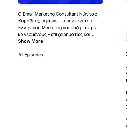
Ο Email Marketing Consultant Νώντας
Καραβίας, σηκώνει το σεντόνι του
Ελληνικού Marketing και συζητάει με
καλεσμένους - επιχειρηματίες και
marketers - τις παθογένειες που
Show More
κρύβονται από κάτω. Ακούστε
marketing tips, ενδιαφέροντα (best και
All Episodes
worst) case studies, ιστορίες τρόμου και
τα τελευταία νέα από την αγορά.
Περισσότερα για τον δημιουργό του
Podcast: iamnontas.com