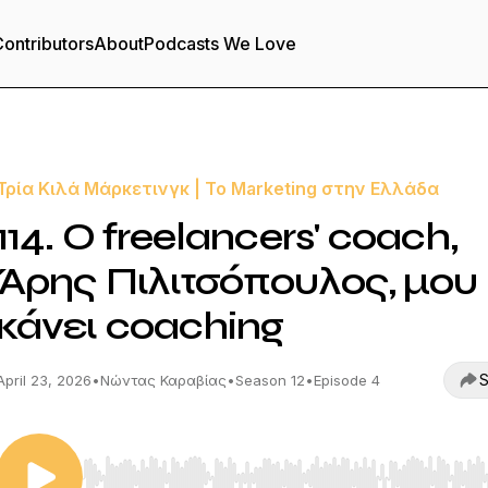
ontributors
About
Podcasts We Love
Τρία Κιλά Μάρκετινγκ | Το Marketing στην Ελλάδα
114. O freelancers' coach,
Άρης Πιλιτσόπουλος, μου
κάνει coaching
S
April 23, 2026
•
Νώντας Καραβίας
•
Season 12
•
Episode 4