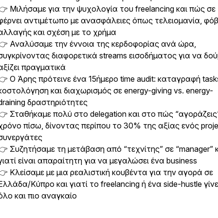
👉 Μιλήσαμε για την ψυχολογία του freelancing και πώς σε
φέρνει αντιμέτωπο με ανασφάλειες όπως τελειομανία, φό
αλλαγής και σχέση με το χρήμα
👉 Αναλύσαμε την έννοια της κερδοφορίας ανά ώρα,
συγκρίνοντας διαφορετικά streams εισοδήματος για να δού
αξίζει πραγματικά
👉 Ο Άρης πρότεινε ένα 15ήμερο time audit: καταγραφή task
κοστολόγηση και διαχωρισμός σε energy-giving vs. energy-
draining δραστηριότητες
👉 Σταθήκαμε πολύ στο delegation και στο πώς “αγοράζεις
χρόνο πίσω, δίνοντας περίπου το 30% της αξίας ενός proje
συνεργάτες
👉 Συζητήσαμε τη μετάβαση από “τεχνίτης” σε “manager” 
γιατί είναι απαραίτητη για να μεγαλώσει ένα business
👉 Κλείσαμε με μια ρεαλιστική κουβέντα για την αγορά σε
Ελλάδα/Κύπρο και γιατί το freelancing ή ένα side-hustle γίν
όλο και πιο αναγκαίο