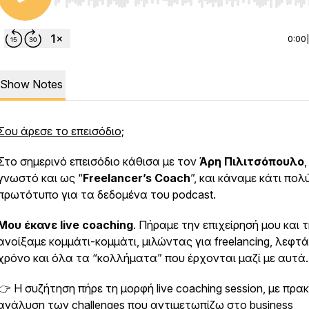
Use Left/Right to seek, Home/End to jump to start o
0:00
Show Notes
Σου άρεσε το επεισόδιο;
Στο σημερινό επεισόδιο κάθισα με τον
Άρη Πιλιτσόπουλο
,
γνωστό και ως “
Freelancer’s Coach
”, και κάναμε κάτι πολ
πρωτότυπο για τα δεδομένα του podcast.
Μου έκανε live coaching
. Πήραμε την επιχείρησή μου και 
ανοίξαμε κομμάτι-κομμάτι, μιλώντας για freelancing, λεφτά
χρόνο και όλα τα “κολλήματα” που έρχονται μαζί με αυτά.
👉 Η συζήτηση πήρε τη μορφή live coaching session, με πρακ
ανάλυση των challenges που αντιμετωπίζω στο business