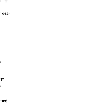
r end. Hold shift to jump forward or backward.
|
1:04:34
ύ
την
,
τική