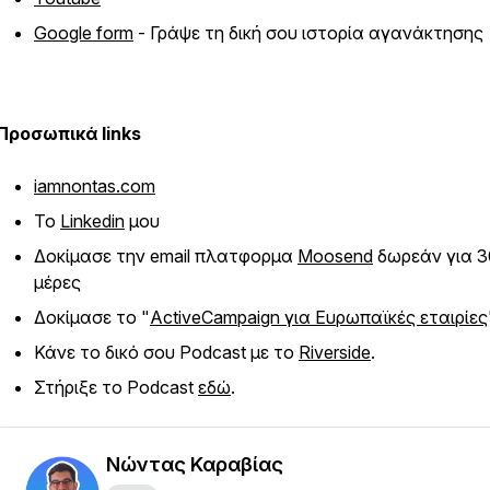
Google form
- Γράψε τη δική σου ιστορία αγανάκτησης
Προσωπικά links
iamnontas.com
Το
Linkedin
μου
Δοκίμασε την email πλατφορμα
Moosend
δωρεάν για 3
μέρες
Δοκίμασε το "
ActiveCampaign για Ευρωπαϊκές εταιρίες
Κάνε το δικό σου Podcast με το
Riverside
.
Στήριξε το Podcast
εδώ
.
Νώντας Καραβίας