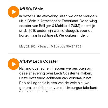
Afl.50: Fēnix
In deze 50ste aflevering slaan we onze vleugels
uit in Fēnix in Attractiepark Toverland. Deze wing
coaster van Bolliger & Mabillard (B&M) neemt je
sinds 2018 onder zijn warme vleugels voor een
korte, maar krachtige rit. We duiken in de ...
May 21, 2024
•
Season 1
•
Episode 50
•
2:13:29
Afl.49: Lech Coaster
Na lang overlechen, hebben we besloten om
deze aflevering over Lech Coaster te maken.
Deze befaamde achtbaan van Vekoma in het
Poolse Legendia is één van de vele nieuwe
generatie achtbanen van de Limburgse fabrikant.
We duiken in de Poolse gesc...
April 30, 2024
•
Season 1
•
Episode 49
•
1:37:00