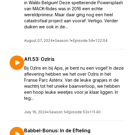
in Walibi Belgium! Deze spetterende Powersplash
van MACK-Rides was in 2016 een echte
wereldprimeur. Maar daar ging nog een heel
catastrofaal project aan vooraf: Vertigo. Verder
duiken we ook in de...
August 07, 2024
•
Season 1
•
Episode 54
•
1:22:04
Afl.53: OzIris
Bij OzIris en bij Apis, je bent nu een vogel! In deze
aflevering hebben we het over OzIris in het
Franse Parc Astérix. Van de leuke grapjes in de
wachtrij tot het unieke baanverloop, we hebben
een hoop leuke weetjes voor je klaar liggen. In
teg...
July 16, 2024
•
Season 1
•
Episode 53
•
1:11:40
Babbel-Bonus: In de Efteling