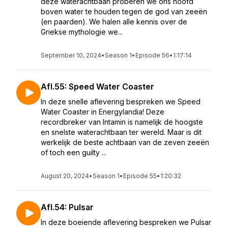
deze waterachtbaan proberen we ons hoofd
boven water te houden tegen de god van zeeën
(en paarden). We halen alle kennis over de
Griekse mythologie we...
September 10, 2024
•
Season 1
•
Episode 56
•
1:17:14
Afl.55: Speed Water Coaster
In deze snelle aflevering bespreken we Speed
Water Coaster in Energylandia! Deze
recordbreker van Intamin is namelijk de hoogste
en snelste waterachtbaan ter wereld. Maar is dit
werkelijk de beste achtbaan van de zeven zeeën
of toch een guilty ...
August 20, 2024
•
Season 1
•
Episode 55
•
1:20:32
Afl.54: Pulsar
In deze boeiende aflevering bespreken we Pulsar