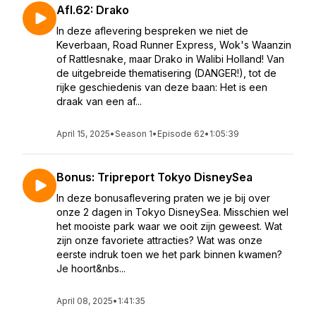
Afl.62: Drako
In deze aflevering bespreken we niet de
Keverbaan, Road Runner Express, Wok's Waanzin
of Rattlesnake, maar Drako in Walibi Holland! Van
de uitgebreide thematisering (DANGER!), tot de
rijke geschiedenis van deze baan: Het is een
draak van een af...
April 15, 2025
•
Season 1
•
Episode 62
•
1:05:39
Bonus: Tripreport Tokyo DisneySea
In deze bonusaflevering praten we je bij over
onze 2 dagen in Tokyo DisneySea. Misschien wel
het mooiste park waar we ooit zijn geweest. Wat
zijn onze favoriete attracties? Wat was onze
eerste indruk toen we het park binnen kwamen?
Je hoort&nbs...
April 08, 2025
•
1:41:35