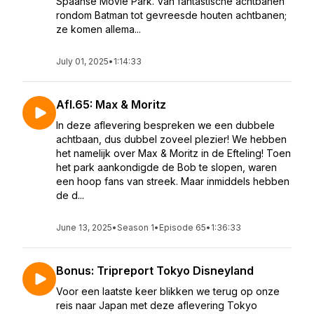
Spaanse Movie Park. Van fantastische achtbanen
rondom Batman tot gevreesde houten achtbanen;
ze komen allema...
July 01, 2025
•
1:14:33
Afl.65: Max & Moritz
In deze aflevering bespreken we een dubbele
achtbaan, dus dubbel zoveel plezier! We hebben
het namelijk over Max & Moritz in de Efteling! Toen
het park aankondigde de Bob te slopen, waren
een hoop fans van streek. Maar inmiddels hebben
de d...
June 13, 2025
•
Season 1
•
Episode 65
•
1:36:33
Bonus: Tripreport Tokyo Disneyland
Voor een laatste keer blikken we terug op onze
reis naar Japan met deze aflevering Tokyo