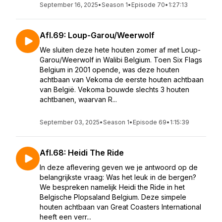
September 16, 2025
•
Season 1
•
Episode 70
•
1:27:13
Afl.69: Loup-Garou/Weerwolf
We sluiten deze hete houten zomer af met Loup-
Garou/Weerwolf in Walibi Belgium. Toen Six Flags
Belgium in 2001 opende, was deze houten
achtbaan van Vekoma de eerste houten achtbaan
van België. Vekoma bouwde slechts 3 houten
achtbanen, waarvan R...
September 03, 2025
•
Season 1
•
Episode 69
•
1:15:39
Afl.68: Heidi The Ride
In deze aflevering geven we je antwoord op de
belangrijkste vraag: Was het leuk in de bergen?
We bespreken namelijk Heidi the Ride in het
Belgische Plopsaland Belgium. Deze simpele
houten achtbaan van Great Coasters International
heeft een verr...