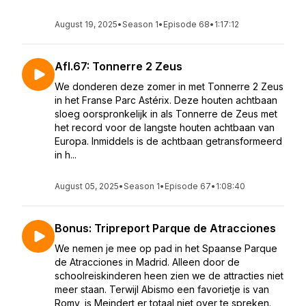
August 19, 2025
•
Season 1
•
Episode 68
•
1:17:12
Afl.67: Tonnerre 2 Zeus
We donderen deze zomer in met Tonnerre 2 Zeus
in het Franse Parc Astérix. Deze houten achtbaan
sloeg oorspronkelijk in als Tonnerre de Zeus met
het record voor de langste houten achtbaan van
Europa. Inmiddels is de achtbaan getransformeerd
in h...
August 05, 2025
•
Season 1
•
Episode 67
•
1:08:40
Bonus: Tripreport Parque de Atracciones
We nemen je mee op pad in het Spaanse Parque
de Atracciones in Madrid. Alleen door de
schoolreiskinderen heen zien we de attracties niet
meer staan. Terwijl Abismo een favorietje is van
Romy, is Meindert er totaal niet over te spreken.