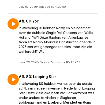
July 07, 2026
•
Episode 82
•
1:30:50
Afl. 81: YoY
In aflevering 81 hebben Romy en Meindert het
over de dubbele Single Rail Coasters van Walibi
Holland: YoY! Deze Raptors van Amerikaanse
fabrikant Rocky Mountain Construction opende in
2025 met wat gemengde reacties, maar zijn die
wel terecht? W...
June 23, 2026
•
Season 1
•
Episode 81
•
1:39:17
Afl. 80: Looping Star
In aflevering 80 hebben we het over de eerste
achtbaan met een inversie in Nederland: Looping
Star! Deze klassieke baan van Schwarzkopf was
onder andere te vinden in Slagharen,
Bobbejaanland en Liseberg. Meindert en Romy