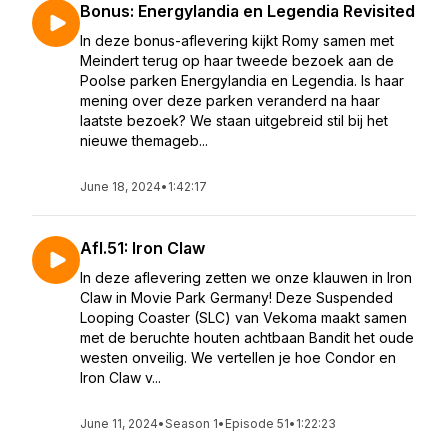
Bonus: Energylandia en Legendia Revisited
In deze bonus-aflevering kijkt Romy samen met
Meindert terug op haar tweede bezoek aan de
Poolse parken Energylandia en Legendia. Is haar
mening over deze parken veranderd na haar
laatste bezoek? We staan uitgebreid stil bij het
nieuwe themageb...
June 18, 2024
•
1:42:17
Afl.51: Iron Claw
In deze aflevering zetten we onze klauwen in Iron
Claw in Movie Park Germany! Deze Suspended
Looping Coaster (SLC) van Vekoma maakt samen
met de beruchte houten achtbaan Bandit het oude
westen onveilig. We vertellen je hoe Condor en
Iron Claw v...
June 11, 2024
•
Season 1
•
Episode 51
•
1:22:23