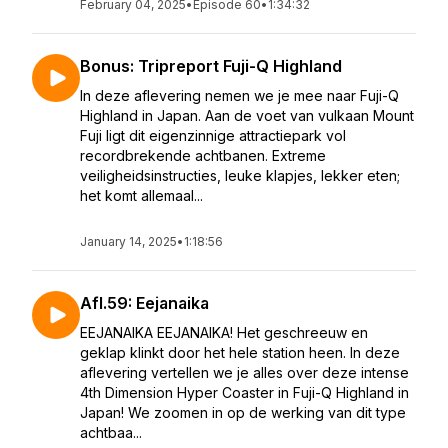
February 04, 2025
•
Episode 60
•
1:34:32
Bonus: Tripreport Fuji-Q Highland
In deze aflevering nemen we je mee naar Fuji-Q
Highland in Japan. Aan de voet van vulkaan Mount
Fuji ligt dit eigenzinnige attractiepark vol
recordbrekende achtbanen. Extreme
veiligheidsinstructies, leuke klapjes, lekker eten;
het komt allemaal...
January 14, 2025
•
1:18:56
Afl.59: Eejanaika
EEJANAIKA EEJANAIKA! Het geschreeuw en
geklap klinkt door het hele station heen. In deze
aflevering vertellen we je alles over deze intense
4th Dimension Hyper Coaster in Fuji-Q Highland in
Japan! We zoomen in op de werking van dit type
achtbaa...