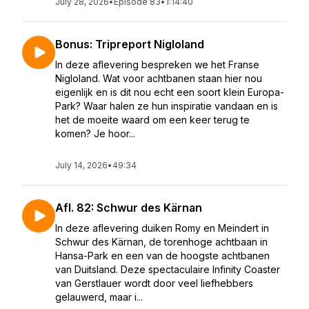
July 28, 2026
•
Episode 83
•
1:14:40
Bonus: Tripreport Nigloland
In deze aflevering bespreken we het Franse
Nigloland. Wat voor achtbanen staan hier nou
eigenlijk en is dit nou echt een soort klein Europa-
Park? Waar halen ze hun inspiratie vandaan en is
het de moeite waard om een keer terug te
komen? Je hoor...
July 14, 2026
•
49:34
Afl. 82: Schwur des Kärnan
In deze aflevering duiken Romy en Meindert in
Schwur des Kärnan, de torenhoge achtbaan in
Hansa-Park en een van de hoogste achtbanen
van Duitsland. Deze spectaculaire Infinity Coaster
van Gerstlauer wordt door veel liefhebbers
gelauwerd, maar i...