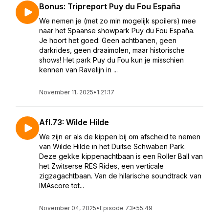
Bonus: Tripreport Puy du Fou España
We nemen je (met zo min mogelijk spoilers) mee
naar het Spaanse showpark Puy du Fou España.
Je hoort het goed: Geen achtbanen, geen
darkrides, geen draaimolen, maar historische
shows! Het park Puy du Fou kun je misschien
kennen van Ravelijn in ...
November 11, 2025
•
1:21:17
Afl.73: Wilde Hilde
We zijn er als de kippen bij om afscheid te nemen
van Wilde Hilde in het Duitse Schwaben Park.
Deze gekke kippenachtbaan is een Roller Ball van
het Zwitserse RES Rides, een verticale
zigzagachtbaan. Van de hilarische soundtrack van
IMAscore tot...
November 04, 2025
•
Episode 73
•
55:49