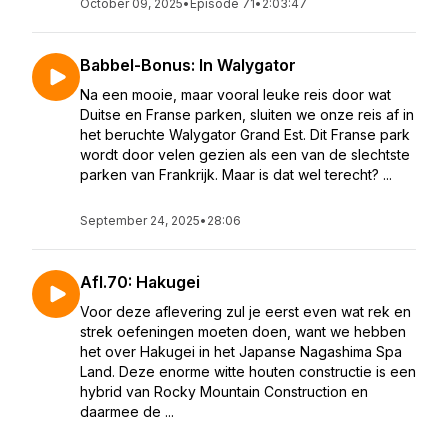
October 09, 2025
•
Episode 71
•
2:03:47
Babbel-Bonus: In Walygator
Na een mooie, maar vooral leuke reis door wat
Duitse en Franse parken, sluiten we onze reis af in
het beruchte Walygator Grand Est. Dit Franse park
wordt door velen gezien als een van de slechtste
parken van Frankrijk. Maar is dat wel terecht? ...
September 24, 2025
•
28:06
Afl.70: Hakugei
Voor deze aflevering zul je eerst even wat rek en
strek oefeningen moeten doen, want we hebben
het over Hakugei in het Japanse Nagashima Spa
Land. Deze enorme witte houten constructie is een
hybrid van Rocky Mountain Construction en
daarmee de ...