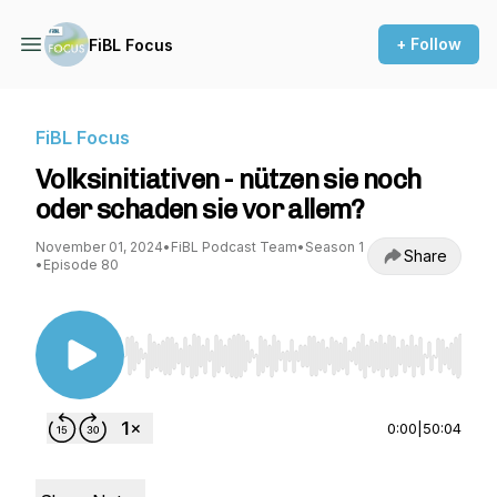
+ Follow
FiBL Focus
FiBL Focus
Volksinitiativen - nützen sie noch
oder schaden sie vor allem?
November 01, 2024
•
FiBL Podcast Team
•
Season 1
Share
•
Episode 80
Use Left/Right to seek, Home/End to jump to st
0:00
|
50:04