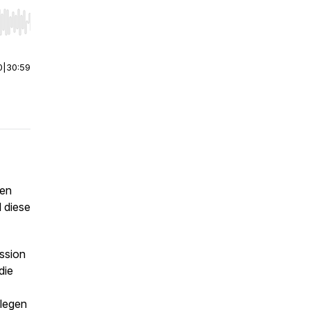
r end. Hold shift to jump forward or backward.
0
|
30:59
den
 diese
ussion
die
 legen