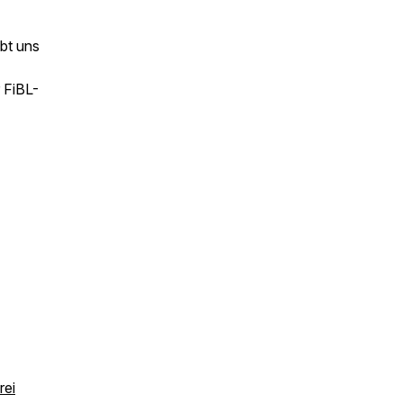
ibt uns
 FiBL-
rei