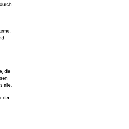
 durch
teme,
nd
, die
ssen
 alle.
r der