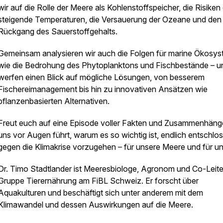
wir auf die Rolle der Meere als Kohlenstoffspeicher, die Risiken
steigende Temperaturen, die Versauerung der Ozeane und den
Rückgang des Sauerstoffgehalts.
Gemeinsam analysieren wir auch die Folgen für marine Ökosys
wie die Bedrohung des Phytoplanktons und Fischbestände – u
werfen einen Blick auf mögliche Lösungen, von besserem
Fischereimanagement bis hin zu innovativen Ansätzen wie
pflanzenbasierten Alternativen.
Freut euch auf eine Episode voller Fakten und Zusammenhänge
uns vor Augen führt, warum es so wichtig ist, endlich entschlo
gegen die Klimakrise vorzugehen – für unsere Meere und für uns
Dr. Timo Stadtlander ist Meeresbiologe, Agronom und Co-Leite
Gruppe Tierernährung am FiBL Schweiz. Er forscht über
Aquakulturen und beschäftigt sich unter anderem mit dem
Klimawandel und dessen Auswirkungen auf die Meere.