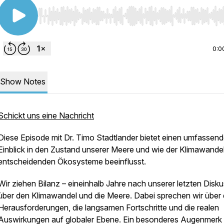
Use Left/Right to seek, Home/End to jump to start o
0:0
Show Notes
Schickt uns eine Nachricht
Diese Episode mit Dr. Timo Stadtlander bietet einen umfassen
Einblick in den Zustand unserer Meere und wie der Klimawandel
entscheidenden Ökosysteme beeinflusst.
Wir ziehen Bilanz – eineinhalb Jahre nach unserer letzten Disk
über den Klimawandel und die Meere. Dabei sprechen wir über 
Herausforderungen, die langsamen Fortschritte und die realen
Auswirkungen auf globaler Ebene. Ein besonderes Augenmerk