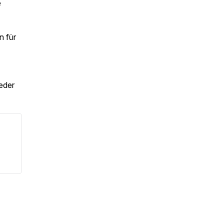
e
n für
jeder