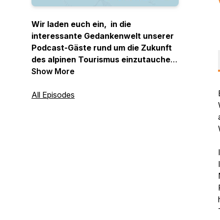
Wir laden euch ein, in die
interessante Gedankenwelt unserer
Podcast-Gäste rund um die Zukunft
des alpinen Tourismus einzutauchen.
Hört zu, diskutiert mit und lasst euch
Show More
informieren und inspirieren.
All Episodes
Euer Vitalpin-Team