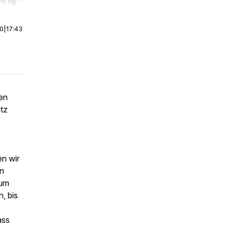
r end. Hold shift to jump forward or backward.
00
|
17:43
hen
atz
en wir
en
zum
, bis
ass