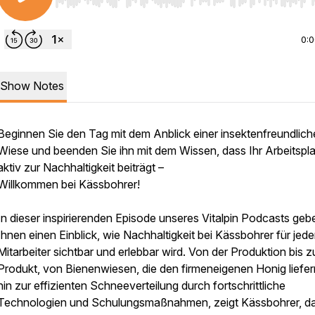
Use Left/Right to seek, Home/End to jump to start o
0:
Show Notes
Beginnen Sie den Tag mit dem Anblick einer insektenfreundlic
Wiese und beenden Sie ihn mit dem Wissen, dass Ihr Arbeitspl
aktiv zur Nachhaltigkeit beiträgt –
Willkommen bei Kässbohrer!
In dieser inspirierenden Episode unseres Vitalpin Podcasts geb
Ihnen einen Einblick, wie Nachhaltigkeit bei Kässbohrer für jed
Mitarbeiter sichtbar und erlebbar wird. Von der Produktion bis 
Produkt, von Bienenwiesen, die den firmeneigenen Honig liefern
hin zur effizienten Schneeverteilung durch fortschrittliche
Technologien und Schulungsmaßnahmen, zeigt Kässbohrer, d