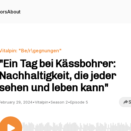
tors
About
Vitalpin: "Be/r\gegnungen"
"Ein Tag bei Kässbohrer:
Nachhaltigkeit, die jeder
sehen und leben kann"
S
February 29, 2024
•
Vitalpin
•
Season 2
•
Episode 5