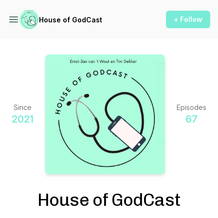
+ Follow
House of GodCast
Since
Episodes
2021
67
House of GodCast