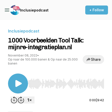
+ Follow
Inclusiepodcast
Inclusiepodcast
1000 Voorbeelden Tool Talk:
mijnre-integratieplan.nl
November 08, 2022
•
Share
Op naar de 100.000 banen & Op naar de 25.000
banen
Use Left/Right to seek, Home/End to jump to st
0:00
|
9:42