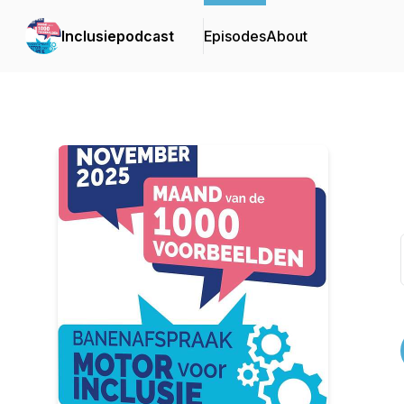
Inclusiepodcast
Episodes
About