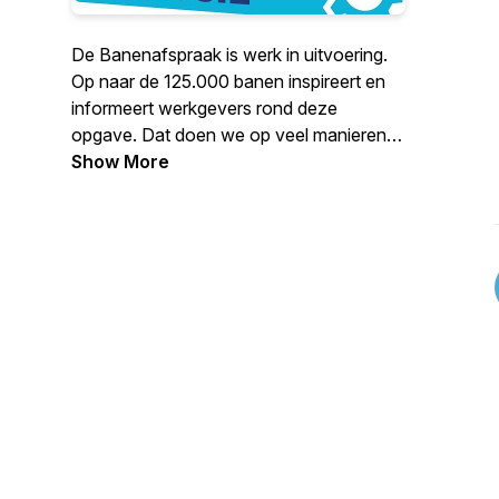
De Banenafspraak is werk in uitvoering.
Op naar de 125.000 banen inspireert en
informeert werkgevers rond deze
opgave. Dat doen we op veel manieren.
Ook met een podcast. Meer informatie op
Show More
www.opnaarde125000.nl