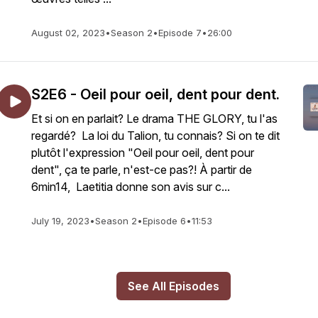
August 02, 2023
•
Season 2
•
Episode 7
•
26:00
S2E6 - Oeil pour oeil, dent pour dent.
Et si on en parlait? Le drama THE GLORY, tu l'as
regardé? La loi du Talion, tu connais? Si on te dit
plutôt l'expression "Oeil pour oeil, dent pour
dent", ça te parle, n'est-ce pas?! À partir de
6min14, Laetitia donne son avis sur c...
July 19, 2023
•
Season 2
•
Episode 6
•
11:53
See All Episodes