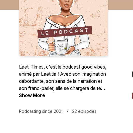
Laeti Times, c'est le podcast good vibes,
animé par Laetitia ! Avec son imagination
débordante, son sens de la narration et
son franc-parler, elle se chargera de te
communiquer positivité, ouverture
Show More
d'esprit et prise de conscience !
Découvre vite la saison 1: "Les concepts
Podcasting since 2021
•
22 episodes
clés de la vie" et la saison 2: "Et si on en
parlait?".