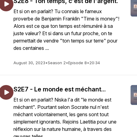
S2E8 - Ton temps, c'est de l'argent.
Et si on en parlait? Tu connais le fameux
proverbe de Benjamin Franklin "Time is money"!
Alors est ce que ton temps est rémunéré à sa
juste valeur? Et si dans un futur proche, on te
permettait de vendre "ton temps sur terre" pour
des centaines ...
August 30, 2023
•
Season 2
•
Episode 8
•
20:34
S2E7 - Le monde est méchant...
Et si on en parlait? Niska l'a dit "le monde est
méchant". Pourtant selon Socrate nul n'est
méchant volontairement, les gens sont tout
simplement ignorants. Rejoins Laetitia pour une
réflexion sur la nature humaine, à travers des
œuvres telles ...