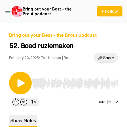
Bring out your Best - the
+ Follow
Brout podcast
Bring out your Best - the Brout podcast
52. Goed ruziemaken
Share
February 23, 2025
•
Ton Keunen | Brout
Use Left/Right to seek, Home/End to jump to st
0:00
|
20:32
Show Notes