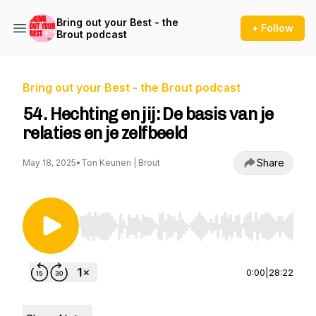
Bring out your Best - the
+ Follow
Brout podcast
Bring out your Best - the Brout podcast
54. Hechting en jij: De basis van je
relaties en je zelfbeeld
Share
May 18, 2025
•
Ton Keunen | Brout
Use Left/Right to seek, Home/End to jump to st
0:00
|
28:22