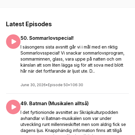
eller ting. Ibland blir det smalt, ibland blir det brett, ibland blir
det noggrant och ibland blir det lite slappt.
Latest Episodes
50. Sommarlovspecial!
I säsongens sista avsnitt går vi i mål med en riktig
Sommarlovsspecial! Vi snackar sommarlovsprogram,
sommarminnen, glass, vara uppe på natten och om
känslan att som liten lägga sig för att sova med blött
hår när det fortfarande är ljust ute. D...
June 30, 2026
•
Episode 50
•
1:06:30
49. Batman (Musikalen alltså)
I det fyrtionionde avsnittet av Skräpkulturpodden
avhandlar vi Batman-musikalen som var under
utveckling runt millennieskiftet men som aldrig fick se
dagens ljus. Knapphändig information finns att tillgå