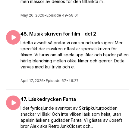
men massor av demos för den tilltänkta m...
May 26, 2026
•
Episode 49
•
58:01
48. Musik skriven för film - del 2
I detta avsnitt så pratar vi om soundtracks igen! Mer
specifikt där musiken oftast är specialskriven för
filmen. Vi turas om att spela upp låtar och bjuder på en
härlig blandning mellan olika filmer och genrer. Detta
varvas med kul trivia och e...
April 17, 2026
•
Episode 67
•
46:27
47. Läskedrycken Fanta
I det fyrtiosjunde avsnittet av Skräpkulturpodden
snackar vi läsk! Och inte vilken läsk som helst, utan
apelsinläskens gudfader Fanta. Vi gästas av Josefs
bror Alex aka RetroJunkCloset och...