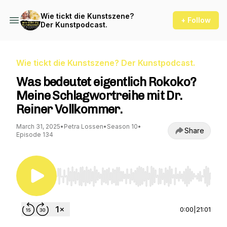
Wie tickt die Kunstszene?
+ Follow
Der Kunstpodcast.
Wie tickt die Kunstszene? Der Kunstpodcast.
Was bedeutet eigentlich Rokoko?
Meine Schlagwortreihe mit Dr.
Reiner Vollkommer.
March 31, 2025
•
Petra Lossen
•
Season 10
•
Share
Episode 134
Use Left/Right to seek, Home/End to jump to st
0:00
|
21:01