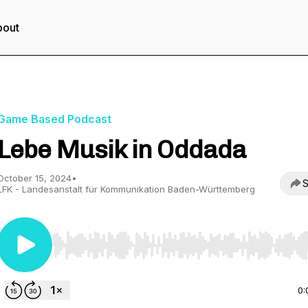
bout
Game Based Podcast
Lebe Musik in Oddada
October 15, 2024
•
S
LFK - Landesanstalt für Kommunikation Baden-Württemberg
Use Left/Right to seek, Home/End to jump to start o
0: