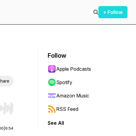
+ Follow
Follow
Apple Podcasts
hare
Spotify
Amazon Music
RSS Feed
r end. Hold shift to jump forward or backward.
See All
00
|
6:54