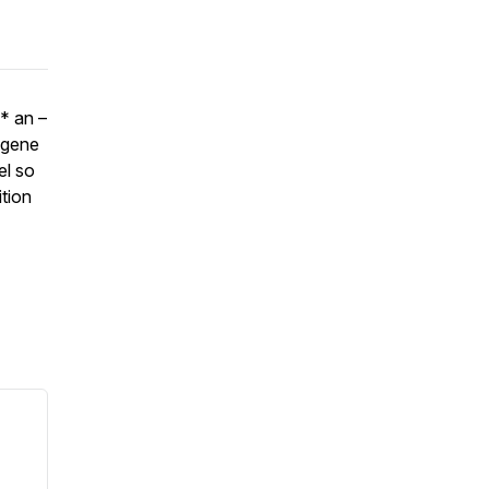
* an –
eigene
el so
tion