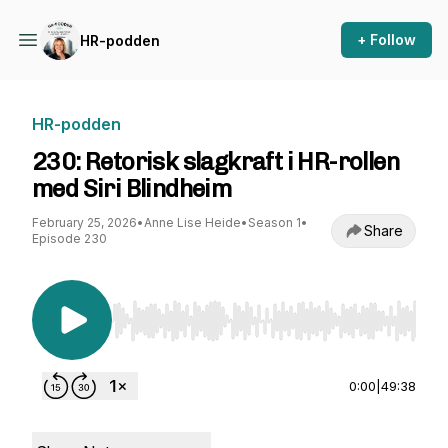
+ Follow
HR-podden
HR-podden
230: Retorisk slagkraft i HR-rollen
med Siri Blindheim
February 25, 2026
•
Anne Lise Heide
•
Season 1
•
Share
Episode 230
Use Left/Right to seek, Home/End to jump to st
0:00
|
49:38