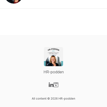
HR-podden
Visit our LinkedIn page
Visit our Website page
All content © 2026 HR-podden