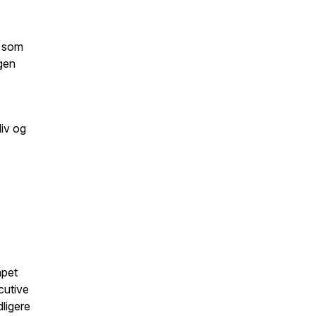
a som
egen
liv og
apet
cutive
dligere