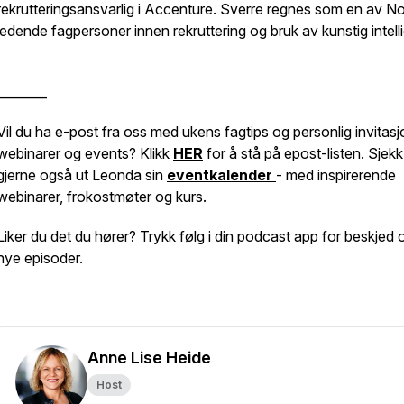
rekrutteringsansvarlig i Accenture. Sverre regnes som en av N
ledende fagpersoner innen rekruttering og bruk av kunstig intell
________
Vil du ha e-post fra oss med ukens fagtips og personlig invitasjo
webinarer og events? Klikk
HER
for å stå på epost-listen. Sjekk
gjerne også ut Leonda sin
eventkalender
- med inspirerende
webinarer, frokostmøter og kurs.
Liker du det du hører? Trykk følg i din podcast app for beskjed
nye episoder.
Anne Lise Heide
Host