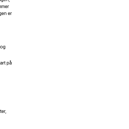
emmer
gen er
 og
art på
ter,