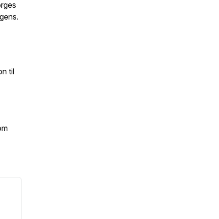
orges
igens.
n til
 om