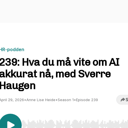
HR-podden
239: Hva du må vite om AI
akkurat nå, med Sverre
Haugen
S
April 29, 2026
•
Anne Lise Heide
•
Season 1
•
Episode 239