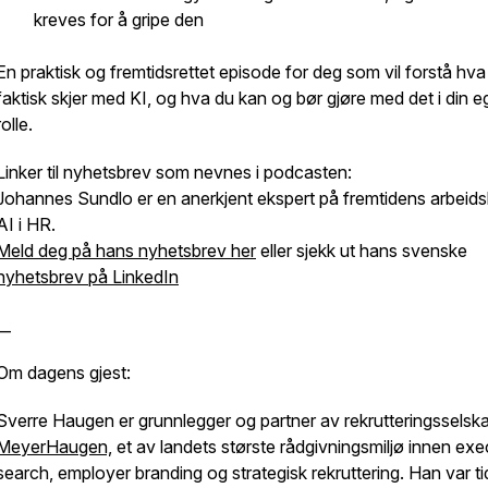
kreves for å gripe den
En praktisk og fremtidsrettet episode for deg som vil forstå hv
faktisk skjer med KI, og hva du kan og bør gjøre med det i din 
rolle.
Linker til nyhetsbrev som nevnes i podcasten:
Johannes Sundlo er en anerkjent ekspert på fremtidens arbeids
AI i HR.
Meld deg på hans nyhetsbrev her
eller sjekk ut hans svenske
nyhetsbrev på LinkedIn
__
Om dagens gjest:
Sverre Haugen er grunnlegger og partner av rekrutteringsselsk
MeyerHaugen,
et av landets største rådgivningsmiljø innen exe
search, employer branding og strategisk rekruttering. Han var ti