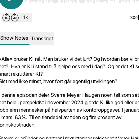
Use Left/Right to seek, Home/End to jump to start o
0:00
Show Notes
Transcript
«Alle» bruker KI nå. Men bruker vi det lurt? Og hvordan bør vi b
det? Hva er KI i stand til å hjelpe oss med i dag? Og er det KI 
snart rekrutterer KI?
Sist med ikke minst, hvor fort går egentlig utviklingen?
I denne episoden deler Sverre Meyer Haugen noen tall som set
det hele i perspektiv: i november 2024 gjorde KI like god eller b
jobb enn mennesker på halvparten av kontoroppgaver. I januar
I mars: 83%. Til en tiendedel av tiden og fire prosent av
lønnskostnaden.
Sverre er gründer og partner i rekrutteringsselskapet Meyer Ha