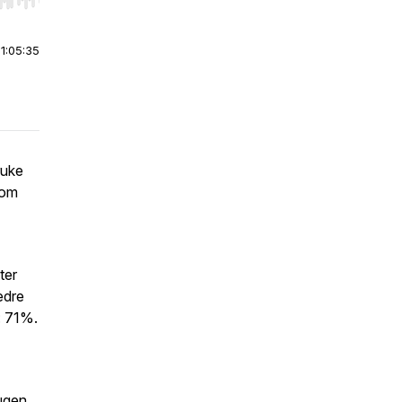
r end. Hold shift to jump forward or backward.
|
1:05:35
ruke
som
ter
edre
: 71%.
ugen,