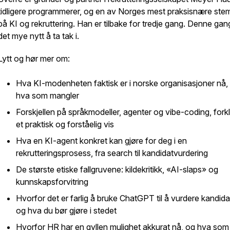
tidligere programmerer, og en av Norges mest praksisnære st
på KI og rekruttering. Han er tilbake for tredje gang. Denne gan
det mye nytt å ta tak i.
Lytt og hør mer om:
Hva KI-modenheten faktisk er i norske organisasjoner nå,
hva som mangler
Forskjellen på språkmodeller, agenter og vibe-coding, forkl
et praktisk og forståelig vis
Hva en KI-agent konkret kan gjøre for deg i en
rekrutteringsprosess, fra search til kandidatvurdering
De største etiske fallgruvene: kildekritikk, «AI-slaps» og
kunnskapsforvitring
Hvorfor det er farlig å bruke ChatGPT til å vurdere kandida
og hva du bør gjøre i stedet
Hvorfor HR har en gyllen mulighet akkurat nå, og hva som