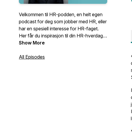
Velkommen til HR-podden, en helt egen
podcast for deg som jobber med HR, eller
har en spesiell interesse for HR-faget.
Her får du inspirasjon til din HR-hverdag
med aktuelle tips fra fageksperter og
Show More
gode historier fra HR-livet i norske
virksomheter.
All Episodes
Podcasten produseres av Anne Lise
Heide, lederutvikler, HR-nerd og gründer,
som brenner for deling av god HR-
praksis.