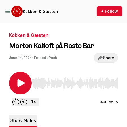
+ Follow
Kokken & Gæsten
Kokken & Gæsten
Morten Kaltoft på Resto Bar
Share
June 14, 2024
•
Frederik Puch
Use Left/Right to seek, Home/End to jump to st
0:00
|
55:15
Show Notes