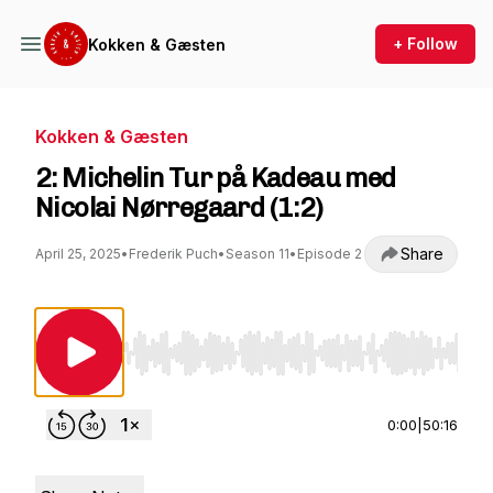
+ Follow
Kokken & Gæsten
Kokken & Gæsten
2: Michelin Tur på Kadeau med
Nicolai Nørregaard (1:2)
Share
April 25, 2025
•
Frederik Puch
•
Season 11
•
Episode 2
Use Left/Right to seek, Home/End to jump to st
0:00
|
50:16