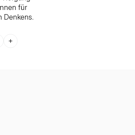
innen für
n Denkens.
Follow on other platforms