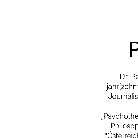
P
Dr. P
jahr(zehn
Journalis
„Psychother
Philosop
"Österreic