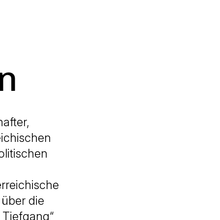
rn
after,
eichischen
olitischen
erreichische
 über die
t Tiefgang“