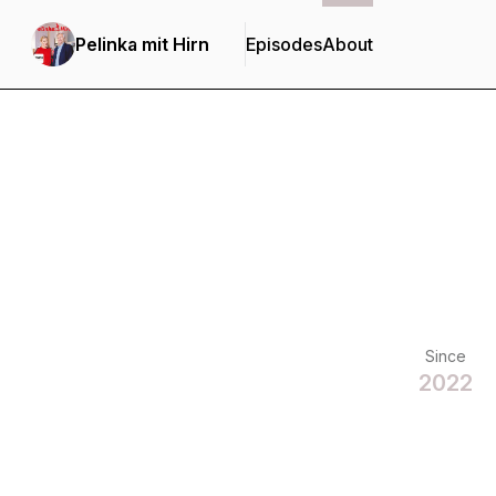
Pelinka mit Hirn
Episodes
About
Since
2022