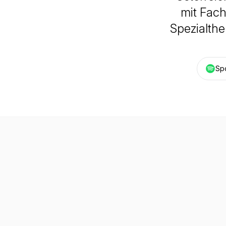
mit Fach
Spezialth
Spo