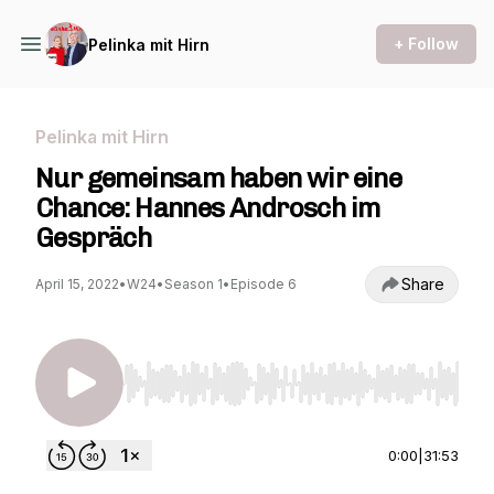
+ Follow
Pelinka mit Hirn
Pelinka mit Hirn
Nur gemeinsam haben wir eine
Chance: Hannes Androsch im
Gespräch
Share
April 15, 2022
•
W24
•
Season 1
•
Episode 6
Use Left/Right to seek, Home/End to jump to st
0:00
|
31:53